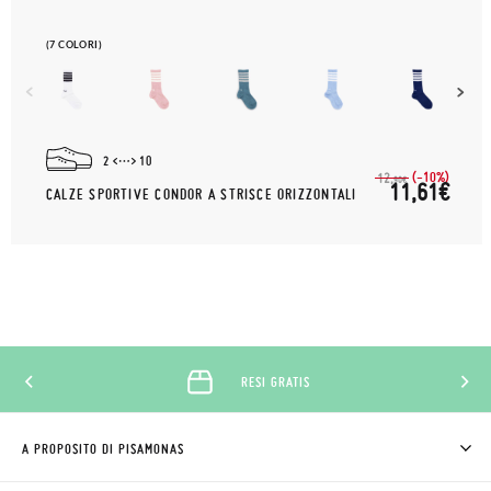
(7 COLORI)
2
10
(-10%)
12,
90€
11,61€
CALZE SPORTIVE CONDOR A STRISCE ORIZZONTALI
RESI GRATIS
A PROPOSITO DI PISAMONAS
CHI SIAMO