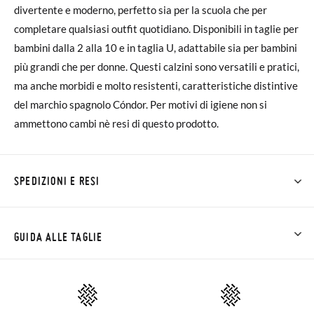
divertente e moderno, perfetto sia per la scuola che per
completare qualsiasi outfit quotidiano. Disponibili in taglie per
bambini dalla 2 alla 10 e in taglia U, adattabile sia per bambini
più grandi che per donne. Questi calzini sono versatili e pratici,
ma anche morbidi e molto resistenti, caratteristiche distintive
del marchio spagnolo Cóndor. Per motivi di igiene non si
ammettono cambi nè resi di questo prodotto.
SPEDIZIONI E RESI
Su Pisamonas la spedizione è gratuita a partire da 30 €. Per gli
ordini inferiori a 30 €, la spedizione standard costa 3,95 € e
GUIDA ALLE TAGLIE
impiegherà da 4 a 5 giorni lavorativi per arrivare tramite
corriere. Ti preghiamo di notare che l'ordine deve essere
effettuato prima delle 15:00, altrimenti verrà spedito il giorno
successivo.