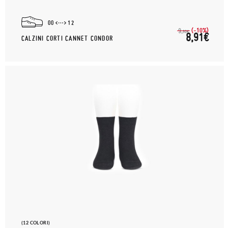
00
12
(-10%)
9,
90€
8,91€
CALZINI CORTI CANNET CONDOR
(12 COLORI)