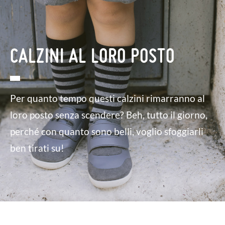
CALZINI AL LORO POSTO
Per quanto tempo questi calzini rimarranno al
loro posto senza scendere? Beh, tutto il giorno,
perché con quanto sono belli, voglio sfoggiarli
ben tirati su!