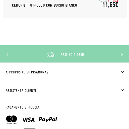
(-10%)
12,
95€
11,65€
CERCHIETTO FIOCCO CON BORDO BIANCO
SCONTO CLUB PISAMONAS
A PROPOSITO DI PISAMONAS
CHI SIAMO
COME COMPRARE
ASSISTENZA CLIENTI
DOV'È IL MIO ORDINE
SPEDIZIONI E RESI
RICHIEDERE RESO
CLUB PISAMONAS
PAGAMENTO E FIDUCIA
CONTATTO
BLOG & NEWS
ORARIO PISAMONAS
AVVISO LEGALE, PRIVACY E COOKIES