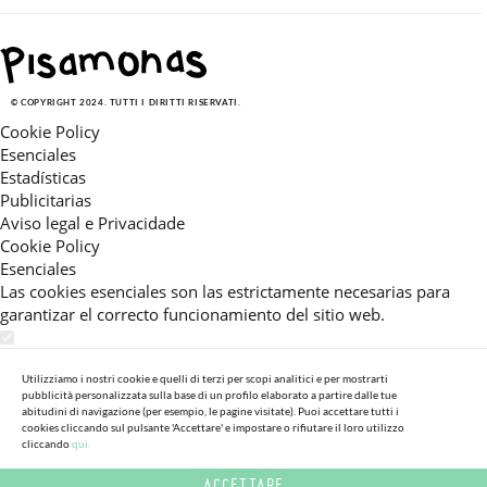
© COPYRIGHT 2024. TUTTI I DIRITTI RISERVATI.
Cookie Policy
Esenciales
Estadísticas
Publicitarias
Aviso legal e Privacidade
Cookie Policy
Esenciales
Las cookies esenciales son las estrictamente necesarias para
garantizar el correcto funcionamiento del sitio web.
Estadísticas
Estas cookies nos permiten ofrecerle una experiencia en el sitio
Utilizziamo i nostri cookie e quelli di terzi per scopi analitici e per mostrarti
pubblicità personalizzata sulla base di un profilo elaborato a partire dalle tue
adaptada a su navegación (recomendaciones de producto
abitudini di navigazione (per esempio, le pagine visitate). Puoi accettare tutti i
personalizadas, énfasis en categorías frecuentemente
cookies cliccando sul pulsante 'Accettare' e impostare o rifiutare il loro utilizzo
cliccando
qui.
consultadas, etc).Al activar esta cookie, nos ayuda a mejorar aún
más su experiencia.
ACCETTARE