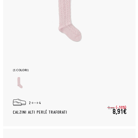
(1 COLORI)
2
4
(-10%)
9,
90€
8,91€
CALZINI ALTI PERLÉ TRAFORATI