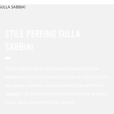
STILE PERFINO SULLA
SABBIA!
Visto che anche la mia mamma adora le mie
ballerine con cinturino e fiocco e sa che con loro
sto super comoda, mi lascia metterle perfino in
spiaggia! In primavera ed estate non me le tolgo
mai e sono sempre molto carina!