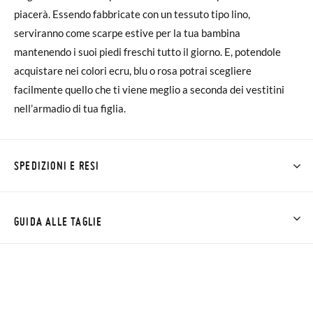
piacerà. Essendo fabbricate con un tessuto tipo lino,
serviranno come scarpe estive per la tua bambina
mantenendo i suoi piedi freschi tutto il giorno. E, potendole
acquistare nei colori ecru, blu o rosa potrai scegliere
facilmente quello che ti viene meglio a seconda dei vestitini
nell’armadio di tua figlia.
SPEDIZIONI E RESI
Su Pisamonas la spedizione è gratuita a partire da 30 €. Per gli
ordini inferiori a 30 €, la spedizione standard costa 3,95 € e
GUIDA ALLE TAGLIE
impiegherà da 4 a 5 giorni lavorativi per arrivare tramite
corriere. Ti preghiamo di notare che l'ordine deve essere
effettuato prima delle 15:00, altrimenti verrà spedito il giorno
successivo.