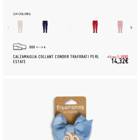
(14 COLORI)
000
4
CALZAMAGLIA COLLANT CONDOR TRAFORATI PERL
(-20%)
17,
90€
14,32€
ESTATE