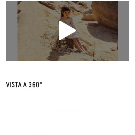
Se le scarpe arrivano e non sono esattamente quello che
cercavi, puoi richiedere facilmente un reso gratuito.
Se hai un account, ti basta accedere per avviare la procedura.
Se hai effettuato il pagamento come ospite, visita la nostra
pagina dei
Resi
e inserisci il numero d'ordine e l'indirizzo e-mail
utilizzato per l'acquisto. Un'etichetta di reso verrà quindi
inviata automaticamente alla tua casella di posta.
Per sostituire un articolo, ti preghiamo di restituire il paio
VISTA A 360°
originale utilizzando l'etichetta fornita presso qualsiasi ufficio
postale Poste Italiane e di effettuare un nuovo ordine per la
taglia o il modello desiderato.