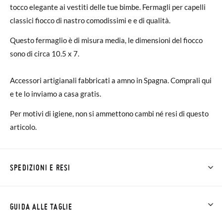
tocco elegante ai vestiti delle tue bimbe. Fermagli per capelli
classici fiocco di nastro comodissimi e e di qualità.
Questo fermaglio è di misura media, le dimensioni del fiocco
sono di circa 10.5 x 7.
Accessori artigianali fabbricati a amno in Spagna. Comprali qui
e te lo inviamo a casa gratis.
Per motivi di igiene, non si ammettono cambi né resi di questo
articolo.
SPEDIZIONI E RESI
Su Pisamonas la spedizione è gratuita a partire da 30 €. Per gli
ordini inferiori a 30 €, la spedizione standard costa 3,95 € e
GUIDA ALLE TAGLIE
impiegherà da 4 a 5 giorni lavorativi per arrivare tramite