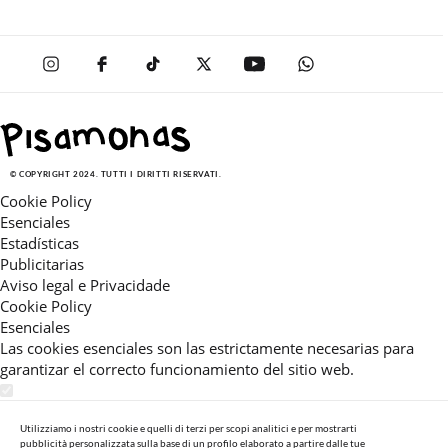
© COPYRIGHT 2024. TUTTI I DIRITTI RISERVATI.
Cookie Policy
Esenciales
Estadísticas
Publicitarias
Aviso legal e Privacidade
Cookie Policy
Esenciales
Las cookies esenciales son las estrictamente necesarias para
garantizar el correcto funcionamiento del sitio web.
Estadísticas
Estas cookies nos permiten ofrecerle una experiencia en el sitio
Utilizziamo i nostri cookie e quelli di terzi per scopi analitici e per mostrarti
pubblicità personalizzata sulla base di un profilo elaborato a partire dalle tue