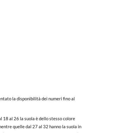
ri a 30 €, la spedizione standard costa 3,95
ella suola interna della scarpa, perché tu
ato la disponibilità dei numeri fino al
eghiamo di notare che l'ordine deve essere
 di altre scarpe che ha, non con la suola
l 18 al 26 la suola è dello stesso colore
dere facilmente un reso gratuito.
mentre quelle dal 27 al 32 hanno la suola in