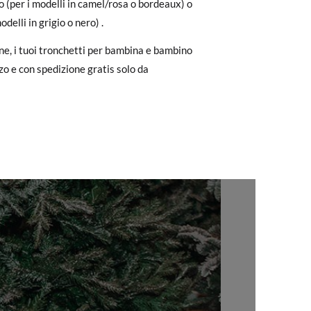
o (per i modelli in camel/rosa o bordeaux) o
to il pagamento come ospite, visita la
odelli in grigio o nero) .
zato per l'acquisto. Un'etichetta di reso
27
28
29
30
31
32
e, i tuoi tronchetti per bambina e bambino
zo e con spedizione gratis solo da
17,2
17,9
18,5
19,2
19,9
20,5
ndo l'etichetta fornita presso qualsiasi
l modello desiderato.