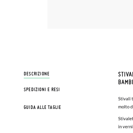
STIVA
SPEDI
DESCRIZIONE
BAMBI
SPEDIZIONI E RESI
Su Pisa
NOTA BE
Stivali
€ e imp
possa c
molto d
GUIDA ALLE TAGLIE
effettu
esterna
Stivalet
Se le s
Stivali
in verni