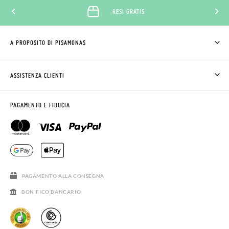
RESI GRATIS
A PROPOSITO DI PISAMONAS
CHI SIAMO
COME COMPRARE
ASSISTENZA CLIENTI
DOV'È IL MIO ORDINE
SPEDIZIONI E RESI
RICHIEDERE RESO
CLUB PISAMONAS
PAGAMENTO E FIDUCIA
CONTATTO
BLOG & NEWS
ORARIO PISAMONAS
AVVISO LEGALE, PRIVACY E COOKIES
DOMANDE FREQUENTI
GUIDA ALLE TAGLIE
SALDI
PAGAMENTO ALLA CONSEGNA
BONIFICO BANCARIO