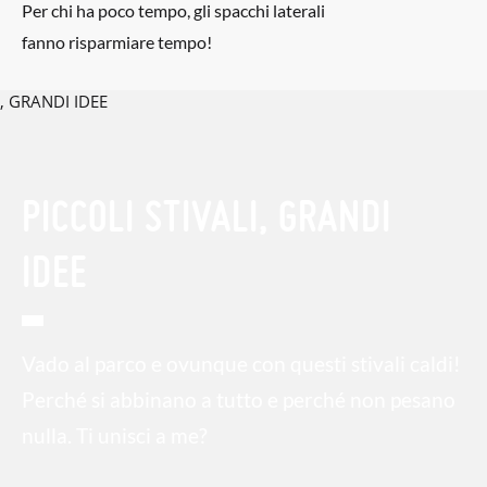
Per chi ha poco tempo, gli spacchi laterali
fanno risparmiare tempo!
PICCOLI STIVALI, GRANDI
IDEE
Vado al parco e ovunque con questi stivali caldi!
Perché si abbinano a tutto e perché non pesano
nulla. Ti unisci a me?