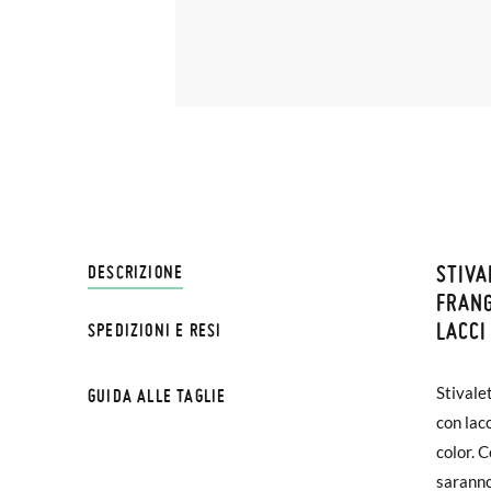
STIVA
SPEDI
DESCRIZIONE
FRANG
LACCI
SPEDIZIONI E RESI
Su Pisa
€ e imp
Stivalet
GUIDA ALLE TAGLIE
effettu
con lac
color. C
Se le s
Stivali
saranno