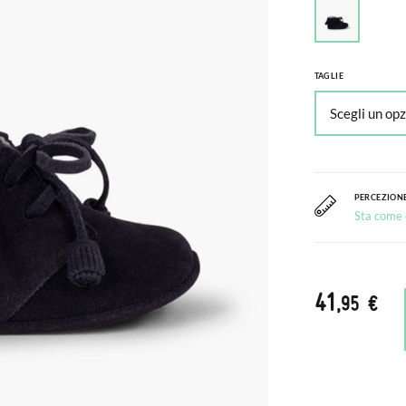
TAGLIE
PERCEZIONE
Sta come c
41
,95 €