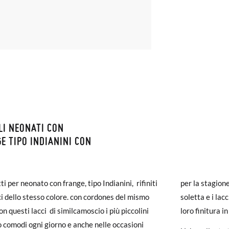
LI NEONATI CON
ZIONI E RESI
E TIPO INDIANINI CON
monas la spedizione è gratuita a partire da 30 €. Per gli ordini inferio
iegherà da 4 a 5 giorni lavorativi per arrivare tramite corriere. Ti pr
ti per neonato con frange, tipo Indianini, rifiniti
per la stagion
ato prima delle 15:00, altrimenti verrà spedito il giorno successivo.
ci dello stesso colore. con cordones del mismo
soletta e i lac
on questi lacci di similcamoscio i più piccolini
loro finitura i
carpe arrivano e non sono esattamente quello che cercavi, puoi richie
 Neonati con Frange tipo Indianini con Lacci
 comodi ogni giorno e anche nelle occasioni