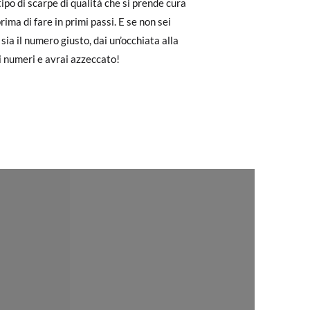
ipo di scarpe di qualità che si prende cura
to il pagamento come ospite, visita la
prima di fare in primi passi. E se non sei
zato per l'acquisto. Un'etichetta di reso
 sia il numero giusto, dai un’occhiata alla
18
19
i numeri e avrai azzeccato!
ndo l'etichetta fornita presso qualsiasi
11,4
12,0
l modello desiderato.