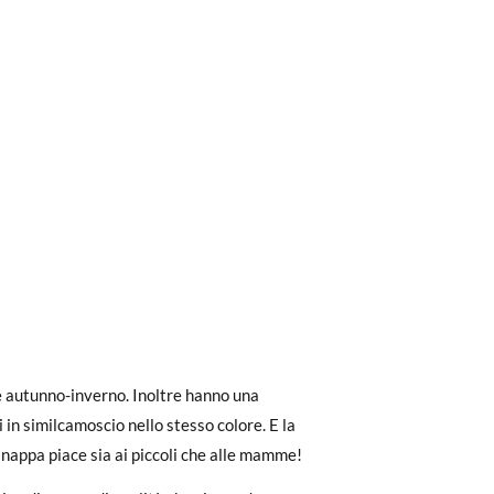
ri a 30 €, la spedizione standard costa 3,95
eghiamo di notare che l'ordine deve essere
e autunno-inverno. Inoltre hanno una
ci in similcamoscio nello stesso colore. E la
n nappa piace sia ai piccoli che alle mamme!
dere facilmente un reso gratuito.