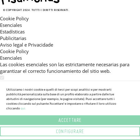
© COPYRIGHT 2024. TUTTI I DIRITTI RISERVATI.
Cookie Policy
Esenciales
Estadísticas
Publicitarias
Aviso legal e Privacidade
Cookie Policy
Esenciales
Las cookies esenciales son las estrictamente necesarias para
garantizar el correcto funcionamiento del sitio web.
Estadísticas
Estas cookies nos permiten ofrecerle una experiencia en el sitio
Utilizziamo i nostri cookie e quelli di terzi per scopi analitici e per mostrarti
pubblicità personalizzata sulla base di un profilo elaborato a partire dalle tue
adaptada a su navegación (recomendaciones de producto
abitudini di navigazione (per esempio, le pagine visitate). Puoi accettare tutti i
personalizadas, énfasis en categorías frecuentemente
cookies cliccando sul pulsante 'Accettare' e impostare o rifiutare il loro utilizzo
cliccando
qui.
consultadas, etc).Al activar esta cookie, nos ayuda a mejorar aún
más su experiencia.
ACCETTARE
Publicitarias
CONFIGURARE
Estas cookies permiten a nuestros socios publicitarios enviarle