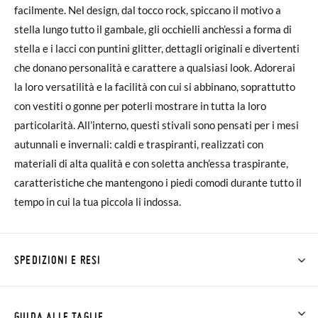
facilmente. Nel design, dal tocco rock, spiccano il motivo a
stella lungo tutto il gambale, gli occhielli anch’essi a forma di
stella e i lacci con puntini glitter, dettagli originali e divertenti
che donano personalità e carattere a qualsiasi look. Adorerai
la loro versatilità e la facilità con cui si abbinano, soprattutto
con vestiti o gonne per poterli mostrare in tutta la loro
particolarità. All’interno, questi stivali sono pensati per i mesi
autunnali e invernali: caldi e traspiranti, realizzati con
materiali di alta qualità e con soletta anch’essa traspirante,
caratteristiche che mantengono i piedi comodi durante tutto il
tempo in cui la tua piccola li indossa.
SPEDIZIONI E RESI
Su Pisamonas la spedizione è gratuita a partire da 30 €. Per gli
ordini inferiori a 30 €, la spedizione standard costa 3,95 € e
GUIDA ALLE TAGLIE