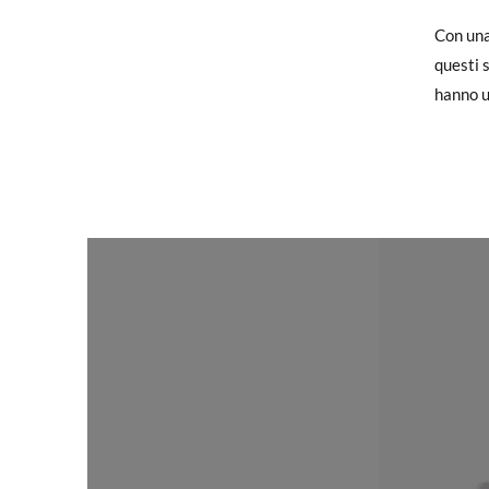
CM
Se hai 
Con una
nostra 
questi 
verrà q
hanno u
Per sost
ufficio