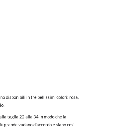
ri a 30 €, la spedizione standard costa 3,95
no disponibili in tre bellissimi colori: rosa,
eghiamo di notare che l'ordine deve essere
io.
alla taglia 22 alla 34 in modo che la
29
30
31
32
dere facilmente un reso gratuito.
 più grande vadano d'accordo e siano così