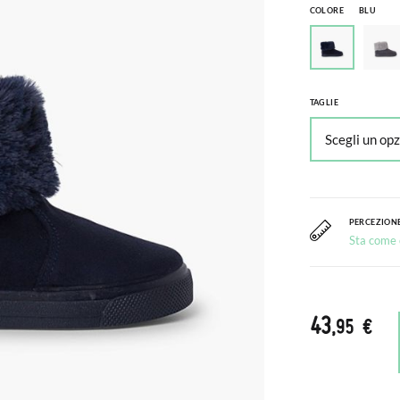
COLORE
BLU
TAGLIE
PERCEZIONE
Sta come c
43
,95 €