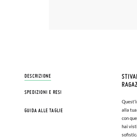
STIVA
SPEDI
DESCRIZIONE
RAGAZ
SPEDIZIONI E RESI
Su Pisa
Quest'i
€ e imp
alla tu
GUIDA ALLE TAGLIE
effettu
con ques
TAGLI
hai vis
Se le s
sofistic