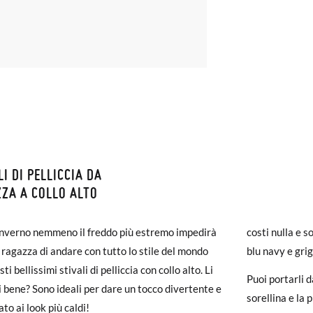
LI DI PELLICCIA DA
ZIONI E RESI
ZA A COLLO ALTO
monas la spedizione è gratuita a partire da 30 €. Per gli ordini inferio
nverno nemmeno il freddo più estremo impedirà
costi nulla e so
iegherà da 4 a 5 giorni lavorativi per arrivare tramite corriere. Ti pr
a ragazza di andare con tutto lo stile del mondo
blu navy e grig
ato prima delle 15:00, altrimenti verrà spedito il giorno successivo.
ti bellissimi stivali di pelliccia con collo alto. Li
Puoi portarli d
E
22
23
24
25
26
27
28
ti bene? Sono ideali per dare un tocco divertente e
carpe arrivano e non sono esattamente quello che cercavi, puoi richie
sorellina e la
ato ai look più caldi!