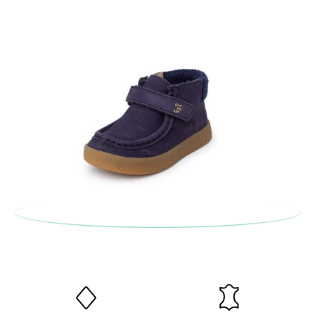
cercavi, puoi richiedere facilmente un reso gratuito.
Se hai un account, ti basta accedere per avviare la procedura.
Se hai effettuato il pagamento come ospite, visita la nostra
pagina dei
Resi
e inserisci il numero d'ordine e l'indirizzo e-mail
utilizzato per l'acquisto. Un'etichetta di reso verrà quindi
inviata automaticamente alla tua casella di posta.
Per sostituire un articolo, ti preghiamo di restituire il paio
originale utilizzando l'etichetta fornita presso qualsiasi ufficio
postale Poste Italiane e di effettuare un nuovo ordine per la
taglia o il modello desiderato.