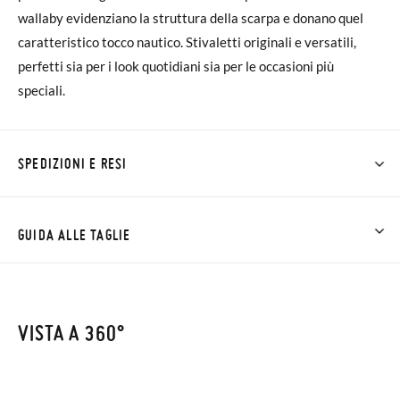
wallaby evidenziano la struttura della scarpa e donano quel
caratteristico tocco nautico. Stivaletti originali e versatili,
perfetti sia per i look quotidiani sia per le occasioni più
speciali.
SPEDIZIONI E RESI
Su Pisamonas la spedizione è gratuita a partire da 30 €. Per gli
ordini inferiori a 30 €, la spedizione standard costa 3,95 € e
GUIDA ALLE TAGLIE
impiegherà da 4 a 5 giorni lavorativi per arrivare tramite
corriere. Ti preghiamo di notare che l'ordine deve essere
effettuato prima delle 15:00, altrimenti verrà spedito il giorno
VISTA A 360°
successivo.
Se le scarpe arrivano e non sono esattamente quello che