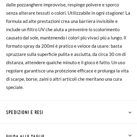
dalle pozzanghere improvvise, respinge polvere e sporco
senza alterare tessuti o colori. Utilizzabile in ogni stagione! La
formula ad alte prestazioni crea una barriera invisibile e
include un filtro UV che aiuta a prevenire lo scolorimento
causato dal sole, mantenendo i colori più vivaci più a lungo. Il
formato spray da 200ml è pratico e veloce da usare: basta
spruzzare sulla superficie pulita e asciutta, da circa 30 cm di
distanza, attendere qualche minuto e il gioco è fatto. Un uso
regolare garantisce una protezione efficace e prolunga la vita
di scarpe, borse, zaini o altri articoli che meritano una cura
speciale.
SPEDIZIONI E RESI
Su Pisamonas la spedizione è gratuita a partire da 30 €. Per gli
ordini inferiori a 30 €, la spedizione standard costa 3,95 € e
GUIDA ALLE TAGLIE