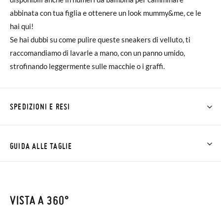
abbinata con tua figlia e ottenere un look mummy&me, ce le
hai qui!
Se hai dubbi su come pulire queste sneakers di velluto, ti
raccomandiamo di lavarle a mano, con un panno umido,
strofinando leggermente sulle macchie o i graffi.
SPEDIZIONI E RESI
Su Pisamonas la spedizione è gratuita a partire da 30 €. Per gli
ordini inferiori a 30 €, la spedizione standard costa 3,95 € e
GUIDA ALLE TAGLIE
impiegherà da 4 a 5 giorni lavorativi per arrivare tramite
corriere. Ti preghiamo di notare che l'ordine deve essere
effettuato prima delle 15:00, altrimenti verrà spedito il giorno
VISTA A 360°
successivo.