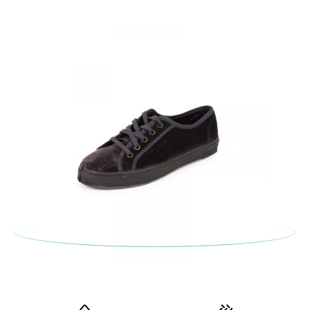
Se le scarpe arrivano e non sono esattamente quello che
cercavi, puoi richiedere facilmente un reso gratuito.
Se hai un account, ti basta accedere per avviare la procedura.
Se hai effettuato il pagamento come ospite, visita la nostra
pagina dei
Resi
e inserisci il numero d'ordine e l'indirizzo e-mail
utilizzato per l'acquisto. Un'etichetta di reso verrà quindi
inviata automaticamente alla tua casella di posta.
Per sostituire un articolo, ti preghiamo di restituire il paio
originale utilizzando l'etichetta fornita presso qualsiasi ufficio
postale Poste Italiane e di effettuare un nuovo ordine per la
taglia o il modello desiderato.