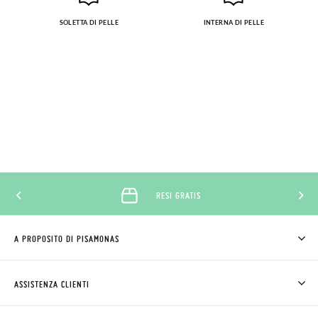
SOLETTA DI PELLE
INTERNA DI PELLE
RESI GRATIS
A PROPOSITO DI PISAMONAS
CHI SIAMO
COME COMPRARE
ASSISTENZA CLIENTI
DOV'È IL MIO ORDINE
SPEDIZIONI E RESI