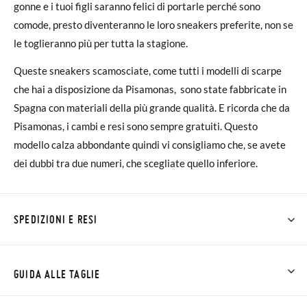
gonne e i tuoi figli saranno felici di portarle perché sono
comode, presto diventeranno le loro sneakers preferite, non se
le toglieranno più per tutta la stagione.
Queste sneakers scamosciate, come tutti i modelli di scarpe
che hai a disposizione da Pisamonas, sono state fabbricate in
Spagna con materiali della più grande qualità. E ricorda che da
Pisamonas, i cambi e resi sono sempre gratuiti. Questo
modello calza abbondante quindi vi consigliamo che, se avete
dei dubbi tra due numeri, che scegliate quello inferiore.
SPEDIZIONI E RESI
Su Pisamonas la spedizione è gratuita a partire da 30 €. Per gli
ordini inferiori a 30 €, la spedizione standard costa 3,95 € e
GUIDA ALLE TAGLIE
impiegherà da 4 a 5 giorni lavorativi per arrivare tramite