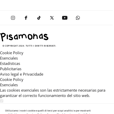
© COPYRIGHT 2024. TUTTI I DIRITTI RISERVATI.
Cookie Policy
Esenciales
Estadísticas
Publicitarias
Aviso legal e Privacidade
Cookie Policy
Esenciales
Las cookies esenciales son las estrictamente necesarias para
garantizar el correcto funcionamiento del sitio web.
Estadísticas
Estas cookies nos permiten ofrecerle una experiencia en el sitio
Utilizziamo i nostri cookie e quelli di terzi per scopi analitici e per mostrarti