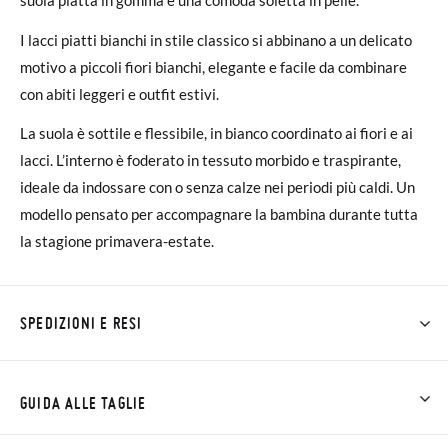
I lacci piatti bianchi in stile classico si abbinano a un delicato
motivo a piccoli fiori bianchi, elegante e facile da combinare
con abiti leggeri e outfit estivi.
La suola è sottile e flessibile, in bianco coordinato ai fiori e ai
lacci. L’interno è foderato in tessuto morbido e traspirante,
ideale da indossare con o senza calze nei periodi più caldi. Un
modello pensato per accompagnare la bambina durante tutta
la stagione primavera-estate.
SPEDIZIONI E RESI
Su Pisamonas la spedizione è gratuita a partire da 30 €. Per gli
ordini inferiori a 30 €, la spedizione standard costa 3,95 € e
GUIDA ALLE TAGLIE
impiegherà da 4 a 5 giorni lavorativi per arrivare tramite