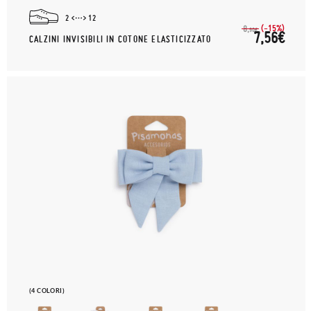
2
12
(-15%)
8,
90€
7,56€
CALZINI INVISIBILI IN COTONE ELASTICIZZATO
(4 COLORI)