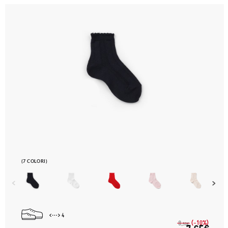
(7 COLORI)
4
(-10%)
8,
50€