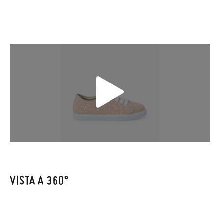
corriere. Ti preghiamo di notare che l'ordine deve essere
effettuato prima delle 15:00, altrimenti verrà spedito il giorno
successivo.
Se le scarpe arrivano e non sono esattamente quello che
cercavi, puoi richiedere facilmente un reso gratuito.
Se hai un account, ti basta accedere per avviare la procedura.
Se hai effettuato il pagamento come ospite, visita la nostra
pagina dei
Resi
e inserisci il numero d'ordine e l'indirizzo e-mail
utilizzato per l'acquisto. Un'etichetta di reso verrà quindi
inviata automaticamente alla tua casella di posta.
Per sostituire un articolo, ti preghiamo di restituire il paio
VISTA A 360°
originale utilizzando l'etichetta fornita presso qualsiasi ufficio
postale Poste Italiane e di effettuare un nuovo ordine per la
taglia o il modello desiderato.