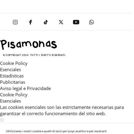
© COPYRIGHT 2024. TUTTI I DIRITTI RISERVATI.
Cookie Policy
Esenciales
Estadísticas
Publicitarias
Aviso legal e Privacidade
Cookie Policy
Esenciales
Las cookies esenciales son las estrictamente necesarias para
garantizar el correcto funcionamiento del sitio web.
Estadísticas
Estas cookies nos permiten ofrecerle una experiencia en el sitio
Utilizziamo i nostri cookie e quelli di terzi per scopi analitici e per mostrarti