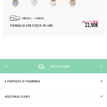
UNICA
UNICA
(-15%)
26,
95€
22,90€
FERMAGLIO CON FIOCCO IN LINO
SCONTO CLUB PISAMONAS
A PROPOSITO DI PISAMONAS
CHI SIAMO
COME COMPRARE
ASSISTENZA CLIENTI
DOV'È IL MIO ORDINE
SPEDIZIONI E RESI