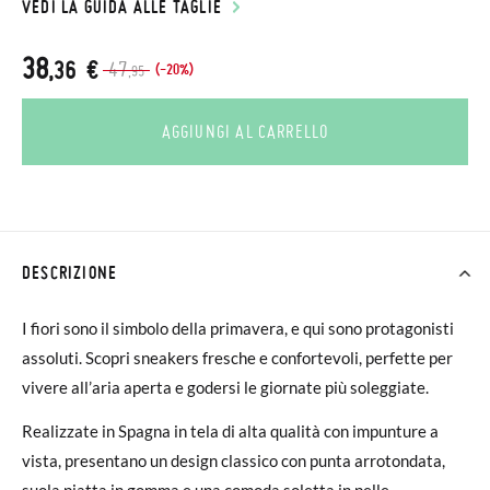
VEDI LA GUIDA ALLE TAGLIE
38
,36 €
47
(-20%)
,95
AGGIUNGI AL CARRELLO
DESCRIZIONE
I fiori sono il simbolo della primavera, e qui sono protagonisti
assoluti. Scopri sneakers fresche e confortevoli, perfette per
vivere all’aria aperta e godersi le giornate più soleggiate.
Realizzate in Spagna in tela di alta qualità con impunture a
vista, presentano un design classico con punta arrotondata,
suola piatta in gomma e una comoda soletta in pelle.