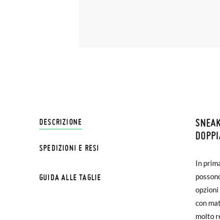
SNEAK
SPEDI
DESCRIZIONE
DOPPI
SPEDIZIONI E RESI
Su Pisa
In prim
scuro e
€ e imp
possono
tocco el
GUIDA ALLE TAGLIE
effettu
opzioni
suola s
con mat
su tutt
Se le s
molto r
libero m