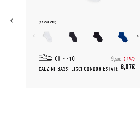
(16 COLORI)
00
10
9,
(-10%)
(-15%)
50€
,65€
8,07€
CALZINI BASSI LISCI CONDOR ESTATE