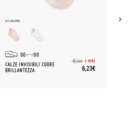
(2 COLORI)
(3 COL
00
00
8,
(-30%)
90€
CALZE INVISIBILI CUORE
CALZ
6,23€
BRILLANTEZZA