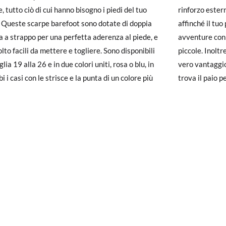
 (EU)
19
20
21
22
23
, tutto ciò di cui hanno bisogno i piedi del tuo
o esterno per renderle molto più resistenti e
un account, ti basta accedere per avviare la procedura. Se hai effettua
. Queste scarpe barefoot sono dotate di doppia
é il tuo piccolo possa godersi tutte le sue
pagina dei
Resi
e inserisci il numero d'ordine e l'indirizzo e-mail utiliz
11,5
12,2
12,8
13,5
14
a a strappo per una perfetta aderenza al piede, e
re con loro fino a quando non diventano troppo
uindi inviata automaticamente alla tua casella di posta.
lto facili da mettere e togliere. Sono disponibili
 Inoltre, la soletta è traspirante e rimovibile, un
glia 19 alla 26 e in due colori uniti, rosa o blu, in
ntaggio in estate. Consulta la guida alle taglie e
ituire un articolo, ti preghiamo di restituire il paio originale utilizza
 i casi con le strisce e la punta di un colore più
trova il paio pe
 postale Poste Italiane e di effettuare un nuovo ordine per la taglia o i