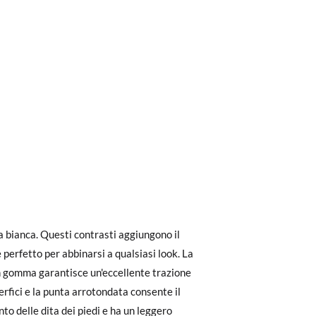
ri a 30 €, la spedizione standard costa 3,95
eghiamo di notare che l'ordine deve essere
dere facilmente un reso gratuito.