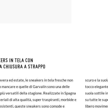
ERS IN TELA CON
ZIONI E RESI
A CHIUSURA A STRAPPO
monas la spedizione è gratuita a partire da 30 €. Per gli ordini inferio
avera ed estate, le sneakers in tela fresche non
 la suola bianca. Questi contrasti aggiungono il
iegherà da 4 a 5 giorni lavorativi per arrivare tramite corriere. Ti pr
 mancare e quelle di Garvalín sono una delle
egante perfetto per abbinarsi a qualsiasi look. La
ato prima delle 15:00, altrimenti verrà spedito il giorno successivo.
 più versatili della stagione. Realizzate in Spagna
ottile in gomma garantisce un'eccellente trazione
eriali di alta qualità, super traspiranti, morbide e
e le superfici e la punta arrotondata consente il
carpe arrivano e non sono esattamente quello che cercavi, puoi richie
esistenti, queste sneakers sono comode e
ovimento delle dita dei piedi e ha un leggero