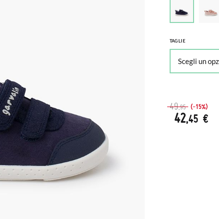
TAGLIE
49
(-15%)
,95
42
,45 €