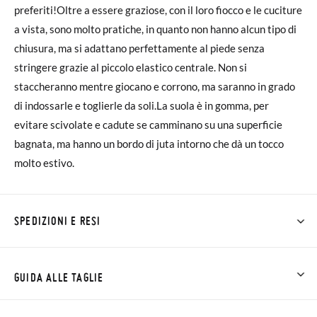
preferiti!Oltre a essere graziose, con il loro fiocco e le cuciture
a vista, sono molto pratiche, in quanto non hanno alcun tipo di
chiusura, ma si adattano perfettamente al piede senza
stringere grazie al piccolo elastico centrale. Non si
staccheranno mentre giocano e corrono, ma saranno in grado
di indossarle e toglierle da soli.La suola è in gomma, per
evitare scivolate e cadute se camminano su una superficie
bagnata, ma hanno un bordo di juta intorno che dà un tocco
molto estivo.
SPEDIZIONI E RESI
Su Pisamonas la spedizione è gratuita a partire da 30 €. Per gli
ordini inferiori a 30 €, la spedizione standard costa 3,95 € e
GUIDA ALLE TAGLIE
impiegherà da 4 a 5 giorni lavorativi per arrivare tramite
corriere. Ti preghiamo di notare che l'ordine deve essere