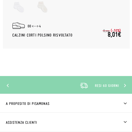
00
4
(-10%)
8,
90€
8,01€
CALZINI CORTI POLSINO RISVOLTATO
RESI 60 GIORNI
A PROPOSITO DI PISAMONAS
CHI SIAMO
COME COMPRARE
ASSISTENZA CLIENTI
DOV'È IL MIO ORDINE
SPEDIZIONI E RESI