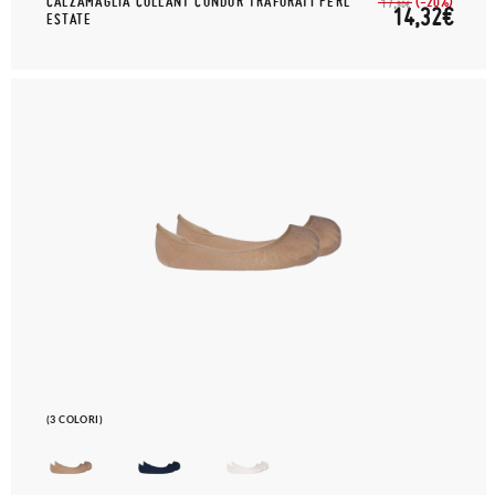
CALZAMAGLIA COLLANT CONDOR TRAFORATI PERL
(-20%)
17,
90€
14,32€
ESTATE
(3 COLORI)