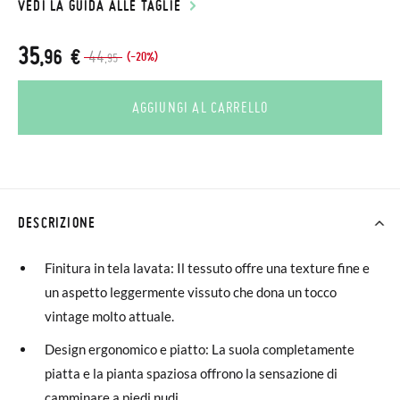
VEDI LA GUIDA ALLE TAGLIE
35
,96 €
44
(-20%)
,95
AGGIUNGI AL CARRELLO
DESCRIZIONE
Finitura in tela lavata: Il tessuto offre una texture fine e
un aspetto leggermente vissuto che dona un tocco
vintage molto attuale.
Design ergonomico e piatto: La suola completamente
piatta e la pianta spaziosa offrono la sensazione di
camminare a piedi nudi.