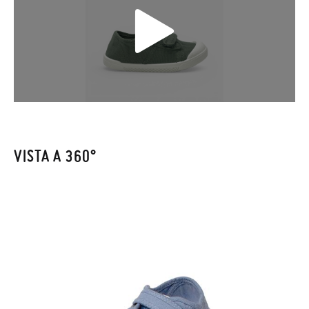
cercavi, puoi richiedere facilmente un reso gratuito.
Se hai un account, ti basta accedere per avviare la procedura.
Se hai effettuato il pagamento come ospite, visita la nostra
pagina dei
Resi
e inserisci il numero d'ordine e l'indirizzo e-mail
utilizzato per l'acquisto. Un'etichetta di reso verrà quindi
inviata automaticamente alla tua casella di posta.
Per sostituire un articolo, ti preghiamo di restituire il paio
VISTA A 360°
originale utilizzando l'etichetta fornita presso qualsiasi ufficio
postale Poste Italiane e di effettuare un nuovo ordine per la
taglia o il modello desiderato.