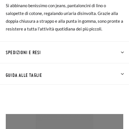
Si abbinano benissimo con jeans, pantaloncini di lino o
salopette di cotone, regalando un’aria disinvolta. Grazie alla
doppia chiusura a strappo e alla punta in gomma, sono pronte a
resistere a tutta l'attività quotidiana dei più piccoli.
SPEDIZIONI E RESI
Su Pisamonas la spedizione è gratuita a partire da 30 €. Per gli
ordini inferiori a 30 €, la spedizione standard costa 3,95 € e
GUIDA ALLE TAGLIE
impiegherà da 4 a 5 giorni lavorativi per arrivare tramite
corriere. Ti preghiamo di notare che l'ordine deve essere
effettuato prima delle 15:00, altrimenti verrà spedito il giorno
successivo.
Se le scarpe arrivano e non sono esattamente quello che