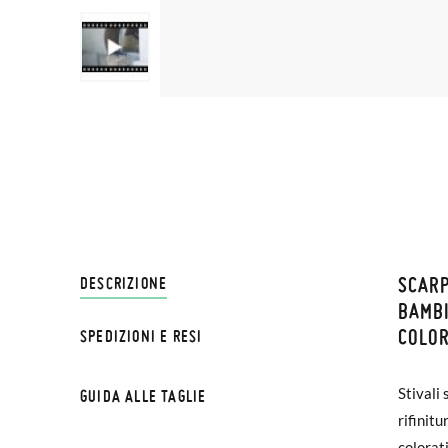
SCARP
SPEDI
DESCRIZIONE
BAMBI
COLOR
SPEDIZIONI E RESI
Su Pisa
NOTA BE
€ e imp
possa c
Stivali
GUIDA ALLE TAGLIE
effettu
esterna
rifinit
colorat