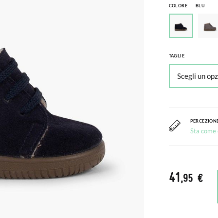
COLORE
BLU
TAGLIE
PERCEZIONE
Sta come c
41
,95 €