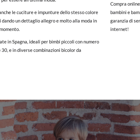
carpe arrivano e non sono esattamente quello che cercavi, puoi richie
Compra online 
nche le cuciture e impunture dello stesso colore
bambini e bamb
un account, ti basta accedere per avviare la procedura. Se hai effettua
ci dando un dettaglio allegro e molto alla moda in
garanzia di ser
pagina dei
Resi
e inserisci il numero d'ordine e l'indirizzo e-mail utiliz
 momento.
internet!
uindi inviata automaticamente alla tua casella di posta.
 (EU)
19
20
21
22
23
ate in Spagna, ideali per bimbi piccoli con numero
e 30, e in diverse combinazioni bicolor da
ituire un articolo, ti preghiamo di restituire il paio originale utilizza
11,5
12,1
12,8
13,5
14,2
 postale Poste Italiane e di effettuare un nuovo ordine per la taglia o i