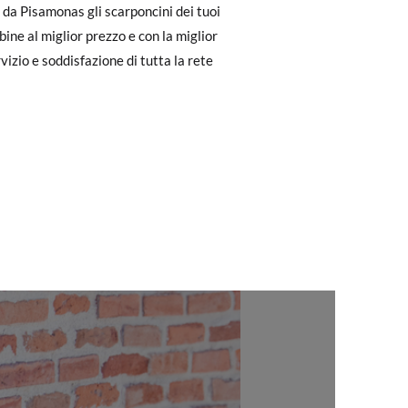
dere facilmente un reso gratuito.
da Pisamonas gli scarponcini dei tuoi
ine al miglior prezzo e con la miglior
to il pagamento come ospite, visita la
vizio e soddisfazione di tutta la rete
zato per l'acquisto. Un'etichetta di reso
24
25
26
27
28
16,3
17,0
17,7
ndo l'etichetta fornita presso qualsiasi
14,9
15,6
l modello desiderato.