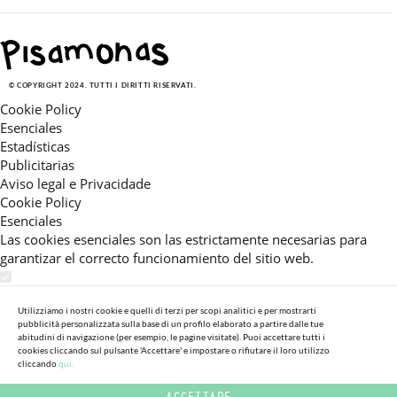
© COPYRIGHT 2024. TUTTI I DIRITTI RISERVATI.
Cookie Policy
Esenciales
Estadísticas
Publicitarias
Aviso legal e Privacidade
Cookie Policy
Esenciales
Las cookies esenciales son las estrictamente necesarias para
garantizar el correcto funcionamiento del sitio web.
Estadísticas
Estas cookies nos permiten ofrecerle una experiencia en el sitio
Utilizziamo i nostri cookie e quelli di terzi per scopi analitici e per mostrarti
pubblicità personalizzata sulla base di un profilo elaborato a partire dalle tue
adaptada a su navegación (recomendaciones de producto
abitudini di navigazione (per esempio, le pagine visitate). Puoi accettare tutti i
personalizadas, énfasis en categorías frecuentemente
cookies cliccando sul pulsante 'Accettare' e impostare o rifiutare il loro utilizzo
cliccando
qui.
consultadas, etc).Al activar esta cookie, nos ayuda a mejorar aún
más su experiencia.