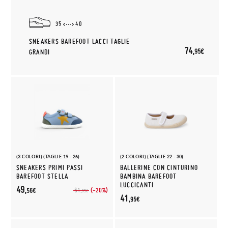
35
40
SNEAKERS BAREFOOT LACCI TAGLIE
74,
95€
GRANDI
(3 COLORI) (TAGLIE 19 - 26)
(2 COLORI) (TAGLIE 22 - 30)
SNEAKERS PRIMI PASSI
BALLERINE CON CINTURINO
BAREFOOT STELLA
BAMBINA BAREFOOT
LUCCICANTI
49,
(-20%)
61,
56€
95€
41,
95€