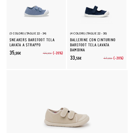
(5 COLORI) (TAGLIE 22 - 34)
(4 COLORI) (TAGLIE 22 - 30)
SNEAKERS BAREFOOT TELA
BALLERINE CON CINTURINO
LAVATA A STRAPPO
BAREFOOT TELA LAVATA
BAMBINA
35,
(-20%)
44,
96€
95€
33,
(-20%)
41,
56€
95€