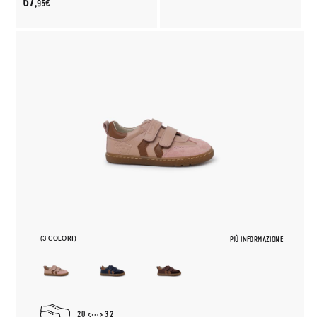
67,
95€
(3 COLORI)
PIÙ INFORMAZIONE
20
32