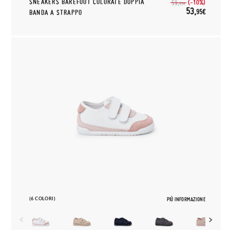
SNEAKERS BAREFOOT COLORATE DOPPIA
(-10%)
59,
95€
53,
95€
BANDA A STRAPPO
(6 COLORI)
PIÙ INFORMAZIONE