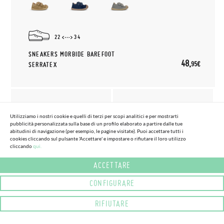
22
34
SNEAKERS MORBIDE BAREFOOT
48,
95€
SERRATEX
Utilizziamo i nostri cookie e quelli di terzi per scopi analitici e per mostrarti
pubblicità personalizzata sulla base di un profilo elaborato a partire dalle tue
abitudini di navigazione (per esempio, le pagine visitate). Puoi accettare tutti i
cookies cliccando sul pulsante 'Accettare' e impostare o rifiutare il loro utilizzo
cliccando
qui.
ACCETTARE
(2 COLORI) (TAGLIE 22 - 30)
(3 COLORI) (TAGLIE 19 - 26)
SNEAKERS BAREFOOT PELLE
SCARPE SPORTIVE PELLE
CONFIGURARE
SCAMOSCIATA CHIUSURA A
PUNTA LACCI ELASTICI
STRAPPO
BLANDITOS
RIFIUTARE
51,
63,
95€
95€