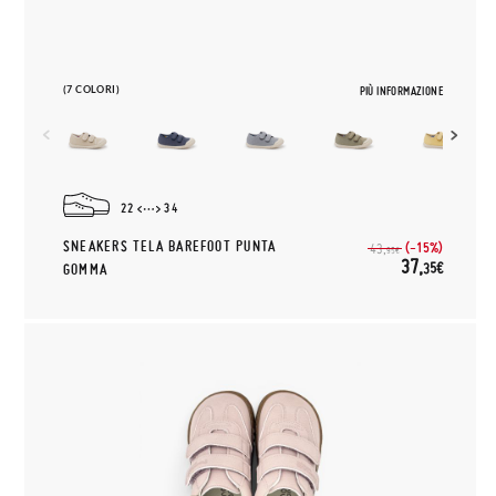
(7 COLORI)
PIÙ INFORMAZIONE
22
34
SNEAKERS TELA BAREFOOT PUNTA
(-15%)
43,
95€
37,
35€
GOMMA