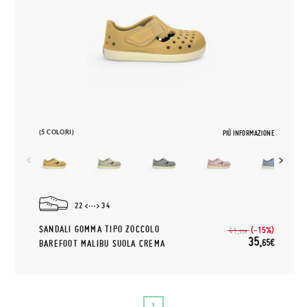
(5 COLORI)
PIÙ INFORMAZIONE
22
34
SANDALI GOMMA TIPO ZOCCOLO
(-15%)
41,
95€
35,
65€
BAREFOOT MALIBU SUOLA CREMA
1