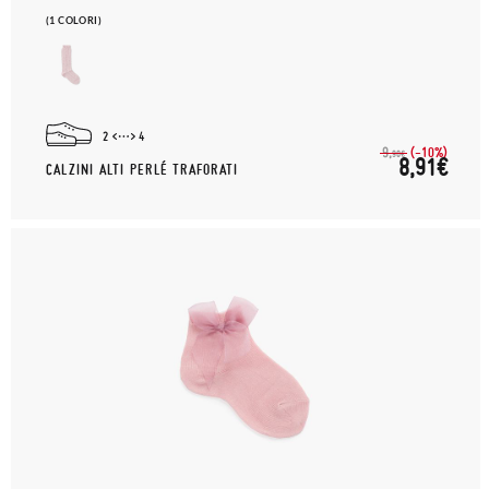
(1 COLORI)
2
4
(-10%)
9,
90€
8,91€
CALZINI ALTI PERLÉ TRAFORATI