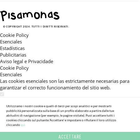
© COPYRIGHT 2024. TUTTI I DIRITTI RISERVATI.
Cookie Policy
Esenciales
Estadísticas
Publicitarias
Aviso legal e Privacidade
Cookie Policy
Esenciales
Las cookies esenciales son las estrictamente necesarias para
garantizar el correcto funcionamiento del sitio web.
Estadísticas
Estas cookies nos permiten ofrecerle una experiencia en el sitio
Utilizziamo i nostri cookie e quelli di terzi per scopi analitici e per mostrarti
pubblicità personalizzata sulla base di un profilo elaborato a partire dalle tue
adaptada a su navegación (recomendaciones de producto
abitudini di navigazione (per esempio, le pagine visitate). Puoi accettare tutti i
personalizadas, énfasis en categorías frecuentemente
cookies cliccando sul pulsante 'Accettare' e impostare o rifiutare il loro utilizzo
cliccando
qui.
consultadas, etc).Al activar esta cookie, nos ayuda a mejorar aún
más su experiencia.
ACCETTARE