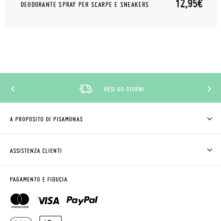
12,95€
DEODORANTE SPRAY PER SCARPE E SNEAKERS
RESI 60 GIORNI
A PROPOSITO DI PISAMONAS
CHI SIAMO
COME COMPRARE
ASSISTENZA CLIENTI
DOV'È IL MIO ORDINE
SPEDIZIONI E RESI
RICHIEDERE RESO
CLUB PISAMONAS
PAGAMENTO E FIDUCIA
CONTATTO
BLOG & NEWS
ORARIO PISAMONAS
AVVISO LEGALE, PRIVACY E COOKIES