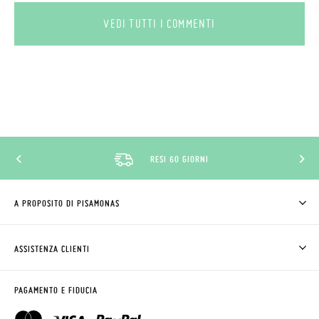
VEDI TUTTI I COMMENTI
RESI 60 GIORNI
A PROPOSITO DI PISAMONAS
CHI SIAMO
COME COMPRARE
ASSISTENZA CLIENTI
DOV'È IL MIO ORDINE
SPEDIZIONI E RESI
RICHIEDERE RESO
CLUB PISAMONAS
PAGAMENTO E FIDUCIA
CONTATTO
BLOG & NEWS