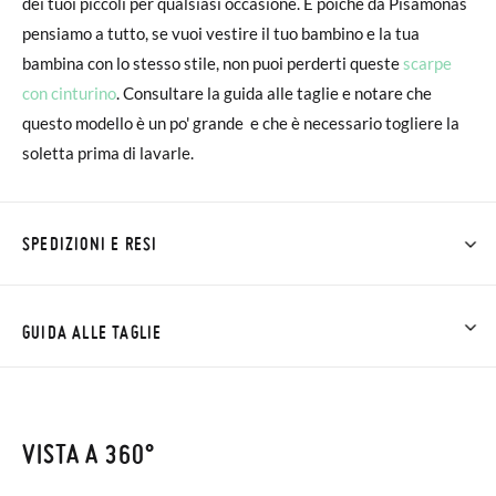
dei tuoi piccoli per qualsiasi occasione. E poiché da Pisamonas
pensiamo a tutto, se vuoi vestire il tuo bambino e la tua
bambina con lo stesso stile, non puoi perderti queste
scarpe
con cinturino
. Consultare la guida alle taglie e notare che
questo modello è un po' grande e che è necessario togliere la
soletta prima di lavarle.
SPEDIZIONI E RESI
Su Pisamonas la spedizione è gratuita a partire da 30 €. Per gli
ordini inferiori a 30 €, la spedizione standard costa 3,95 € e
GUIDA ALLE TAGLIE
impiegherà da 4 a 5 giorni lavorativi per arrivare tramite
corriere. Ti preghiamo di notare che l'ordine deve essere
effettuato prima delle 15:00, altrimenti verrà spedito il giorno
VISTA A 360°
successivo.