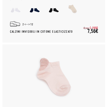
2
12
(-15%)
8,
90€
7,56€
CALZINI INVISIBILI IN COTONE ELASTICIZZATO