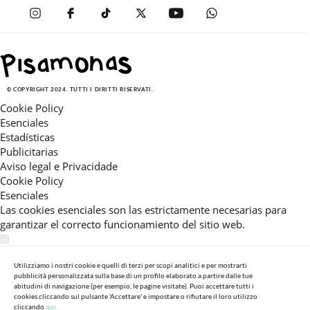
© COPYRIGHT 2024. TUTTI I DIRITTI RISERVATI.
Cookie Policy
Esenciales
Estadísticas
Publicitarias
Aviso legal e Privacidade
Cookie Policy
Esenciales
Las cookies esenciales son las estrictamente necesarias para
garantizar el correcto funcionamiento del sitio web.
Estadísticas
Estas cookies nos permiten ofrecerle una experiencia en el sitio
Utilizziamo i nostri cookie e quelli di terzi per scopi analitici e per mostrarti
pubblicità personalizzata sulla base di un profilo elaborato a partire dalle tue
adaptada a su navegación (recomendaciones de producto
abitudini di navigazione (per esempio, le pagine visitate). Puoi accettare tutti i
personalizadas, énfasis en categorías frecuentemente
cookies cliccando sul pulsante 'Accettare' e impostare o rifiutare il loro utilizzo
consultadas, etc).Al activar esta cookie, nos ayuda a mejorar aún
cliccando
qui.