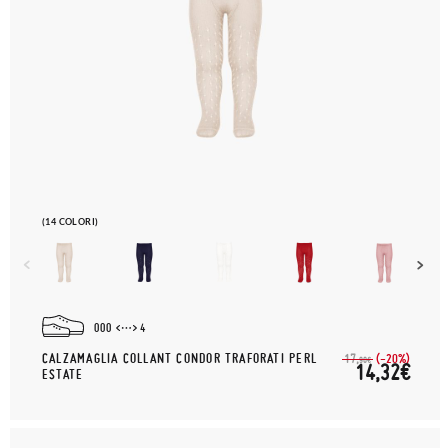
(14 COLORI)
000
4
CALZAMAGLIA COLLANT CONDOR TRAFORATI PERL
(-20%)
17,
90€
14,32€
ESTATE