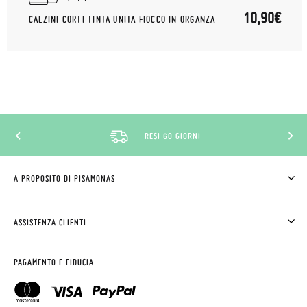
10,90€
CALZINI CORTI TINTA UNITA FIOCCO IN ORGANZA
RESI 60 GIORNI
A PROPOSITO DI PISAMONAS
CHI SIAMO
COME COMPRARE
ASSISTENZA CLIENTI
DOV'È IL MIO ORDINE
SPEDIZIONI E RESI
RICHIEDERE RESO
CLUB PISAMONAS
PAGAMENTO E FIDUCIA
CONTATTO
BLOG & NEWS
ORARIO PISAMONAS
AVVISO LEGALE, PRIVACY E COOKIES