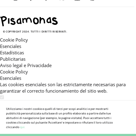
© COPYRIGHT 2024. TUTTI I DIRITTI RISERVATI.
Cookie Policy
Esenciales
Estadísticas
Publicitarias
Aviso legal e Privacidade
Cookie Policy
Esenciales
Las cookies esenciales son las estrictamente necesarias para
garantizar el correcto funcionamiento del sitio web.
Estadísticas
Estas cookies nos permiten ofrecerle una experiencia en el sitio
Utilizziamo i nostri cookie e quelli di terzi per scopi analitici e per mostrarti
pubblicità personalizzata sulla base di un profilo elaborato a partire dalle tue
adaptada a su navegación (recomendaciones de producto
abitudini di navigazione (per esempio, le pagine visitate). Puoi accettare tutti i
personalizadas, énfasis en categorías frecuentemente
cookies cliccando sul pulsante 'Accettare' e impostare o rifiutare il loro utilizzo
consultadas, etc).Al activar esta cookie, nos ayuda a mejorar aún
cliccando
qui.
más su experiencia.