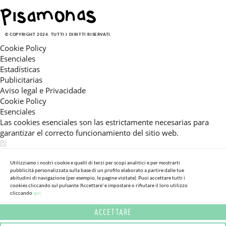
© COPYRIGHT 2024. TUTTI I DIRITTI RISERVATI.
Cookie Policy
Esenciales
Estadísticas
Publicitarias
Aviso legal e Privacidade
Cookie Policy
Esenciales
Las cookies esenciales son las estrictamente necesarias para
garantizar el correcto funcionamiento del sitio web.
Estadísticas
Estas cookies nos permiten ofrecerle una experiencia en el sitio
Utilizziamo i nostri cookie e quelli di terzi per scopi analitici e per mostrarti
pubblicità personalizzata sulla base di un profilo elaborato a partire dalle tue
adaptada a su navegación (recomendaciones de producto
abitudini di navigazione (per esempio, le pagine visitate). Puoi accettare tutti i
personalizadas, énfasis en categorías frecuentemente
cookies cliccando sul pulsante 'Accettare' e impostare o rifiutare il loro utilizzo
cliccando
qui.
consultadas, etc).Al activar esta cookie, nos ayuda a mejorar aún
más su experiencia.
ACCETTARE
Publicitarias