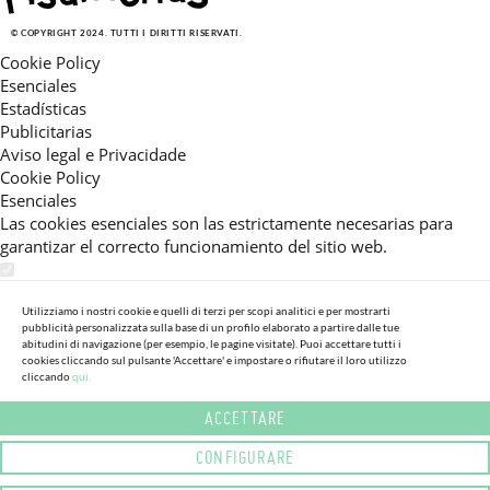
© COPYRIGHT 2024. TUTTI I DIRITTI RISERVATI.
Cookie Policy
Esenciales
Estadísticas
Publicitarias
Aviso legal e Privacidade
Cookie Policy
Esenciales
Las cookies esenciales son las estrictamente necesarias para
garantizar el correcto funcionamiento del sitio web.
Estadísticas
Estas cookies nos permiten ofrecerle una experiencia en el sitio
Utilizziamo i nostri cookie e quelli di terzi per scopi analitici e per mostrarti
pubblicità personalizzata sulla base di un profilo elaborato a partire dalle tue
adaptada a su navegación (recomendaciones de producto
abitudini di navigazione (per esempio, le pagine visitate). Puoi accettare tutti i
personalizadas, énfasis en categorías frecuentemente
cookies cliccando sul pulsante 'Accettare' e impostare o rifiutare il loro utilizzo
consultadas, etc).Al activar esta cookie, nos ayuda a mejorar aún
cliccando
qui.
más su experiencia.
ACCETTARE
Publicitarias
CONFIGURARE
Estas cookies permiten a nuestros socios publicitarios enviarle