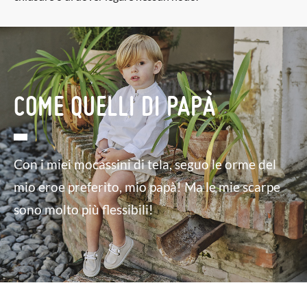
COME QUELLI DI PAPÀ
Con i miei mocassini di tela, seguo le orme del
mio eroe preferito, mio papà! Ma le mie scarpe
sono molto più flessibili!