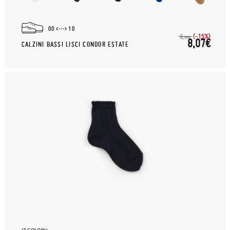
00
10
(-15%)
9,
50€
8,07€
CALZINI BASSI LISCI CONDOR ESTATE