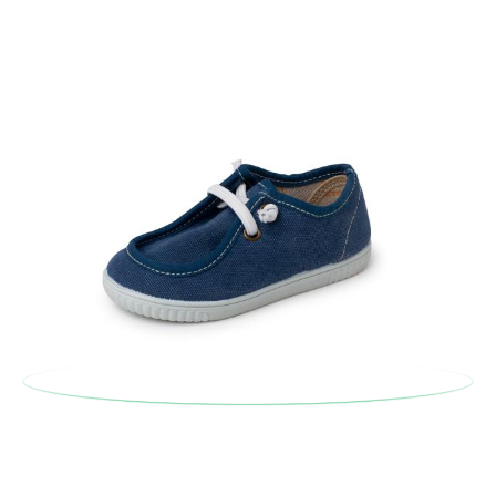
postale Poste Italiane e di effettuare un nuovo ordine per la
taglia o il modello desiderato.