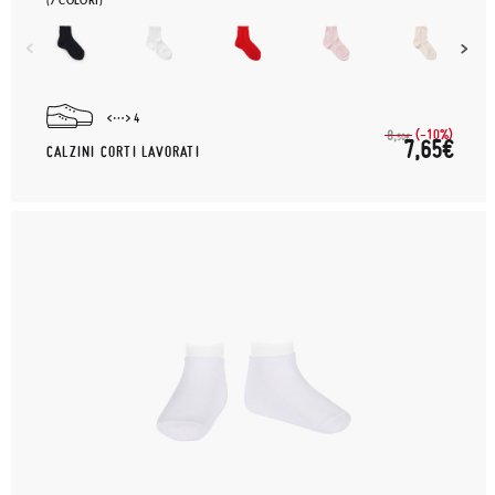
(7 COLORI)
4
(-10%)
8,
50€
7,65€
CALZINI CORTI LAVORATI