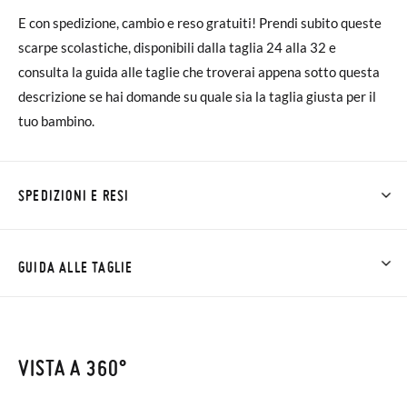
E con spedizione, cambio e reso gratuiti! Prendi subito queste
scarpe scolastiche, disponibili dalla taglia 24 alla 32 e
consulta la guida alle taglie che troverai appena sotto questa
descrizione se hai domande su quale sia la taglia giusta per il
tuo bambino.
SPEDIZIONI E RESI
Su Pisamonas la spedizione è gratuita a partire da 30 €. Per gli
ordini inferiori a 30 €, la spedizione standard costa 3,95 € e
GUIDA ALLE TAGLIE
impiegherà da 4 a 5 giorni lavorativi per arrivare tramite
corriere. Ti preghiamo di notare che l'ordine deve essere
NOTA BENE: Le misure della tabella sono di questo modello
effettuato prima delle 15:00, altrimenti verrà spedito il giorno
concreto, e sono della suola interna della scarpa, perché tu
VISTA A 360°
successivo.
possa confrontare con la misura del piede del tuo bimbo o con
la suola interna di altre scarpe che ha, non con la suola