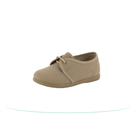
postale Poste Italiane e di effettuare un nuovo ordine per la
taglia o il modello desiderato.