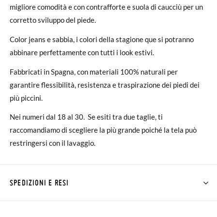
migliore comodità e con contrafforte e suola di caucciù per un
corretto sviluppo del piede.
Color jeans e sabbia, i colori della stagione que si potranno
abbinare perfettamente con tutti i look estivi.
Fabbricati in Spagna, con materiali 100% naturali per
garantire flessibilità, resistenza e traspirazione dei piedi dei
più piccini.
Nei numeri dal 18 al 30. Se esiti tra due taglie, ti
raccomandiamo di scegliere la più grande poiché la tela può
restringersi con il lavaggio.
SPEDIZIONI E RESI
Su Pisamonas la spedizione è gratuita a partire da 30 €. Per gli