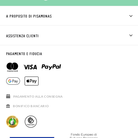
A PROPOSITO DI PISAMONAS
CHI SIAMO
COME COMPRARE
ASSISTENZA CLIENTI
DOV'È IL MIO ORDINE
SPEDIZIONI E RESI
RICHIEDERE RESO
CLUB PISAMONAS
PAGAMENTO E FIDUCIA
CONTATTO
BLOG & NEWS
ORARIO PISAMONAS
AVVISO LEGALE, PRIVACY E COOKIES
DOMANDE FREQUENTI
GUIDA ALLE TAGLIE
SALDI
PAGAMENTO ALLA CONSEGNA
BONIFICO BANCARIO