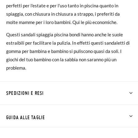
perfetti per l'estate e per l'uso tanto in piscina quanto in
spiaggia, con chiusura in chiusura a strappo, i preferiti da
molte mamme per i loro bambini. Qui le più economiche.
Questi sandali spiaggia piscina bondi hanno anche le suole
estraibili per facilitare la pulizia. In effetti questi sandaletti di
gomma per bambina e bambino si puliscono quasi da soli. I
giochi del tuo bambino con la sabbia non saranno più un
problema.
SPEDIZIONI E RESI
Su Pisamonas la spedizione è gratuita a partire da 30 €. Per gli
ordini inferiori a 30 €, la spedizione standard costa 3,95 € e
GUIDA ALLE TAGLIE
impiegherà da 4 a 5 giorni lavorativi per arrivare tramite
corriere. Ti preghiamo di notare che l'ordine deve essere
NOTA BENE: Le misure della tabella sono di questo modello