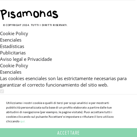
© COPYRIGHT 2024. TUTTI I DIRITTI RISERVATI.
Cookie Policy
Esenciales
Estadísticas
Publicitarias
Aviso legal e Privacidade
Cookie Policy
Esenciales
Las cookies esenciales son las estrictamente necesarias para
garantizar el correcto funcionamiento del sitio web.
Estadísticas
Estas cookies nos permiten ofrecerle una experiencia en el sitio
Utilizziamo i nostri cookie e quelli di terzi per scopi analitici e per mostrarti
pubblicità personalizzata sulla base di un profilo elaborato a partire dalle tue
adaptada a su navegación (recomendaciones de producto
abitudini di navigazione (per esempio, le pagine visitate). Puoi accettare tutti i
personalizadas, énfasis en categorías frecuentemente
cookies cliccando sul pulsante 'Accettare' e impostare o rifiutare il loro utilizzo
consultadas, etc).Al activar esta cookie, nos ayuda a mejorar aún
cliccando
qui.
más su experiencia.
ACCETTARE