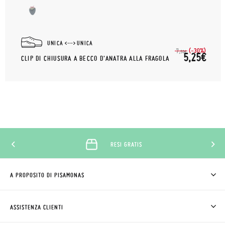
UNICA
UNICA
(-30%)
7,
50€
5,25€
CLIP DI CHIUSURA A BECCO D'ANATRA ALLA FRAGOLA
RESI GRATIS
A PROPOSITO DI PISAMONAS
CHI SIAMO
COME COMPRARE
ASSISTENZA CLIENTI
DOV'È IL MIO ORDINE
SPEDIZIONI E RESI