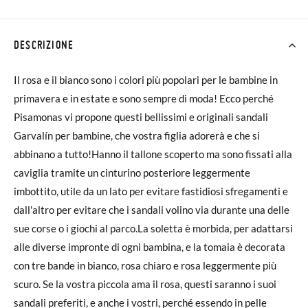
DESCRIZIONE
Il rosa e il bianco sono i colori più popolari per le bambine in
primavera e in estate e sono sempre di moda! Ecco perché
Pisamonas vi propone questi bellissimi e originali sandali
Garvalín per bambine, che vostra figlia adorerà e che si
abbinano a tutto!Hanno il tallone scoperto ma sono fissati alla
caviglia tramite un cinturino posteriore leggermente
imbottito, utile da un lato per evitare fastidiosi sfregamenti e
dall'altro per evitare che i sandali volino via durante una delle
sue corse o i giochi al parco.La soletta è morbida, per adattarsi
alle diverse impronte di ogni bambina, e la tomaia è decorata
con tre bande in bianco, rosa chiaro e rosa leggermente più
scuro. Se la vostra piccola ama il rosa, questi saranno i suoi
sandali preferiti, e anche i vostri, perché essendo in pelle