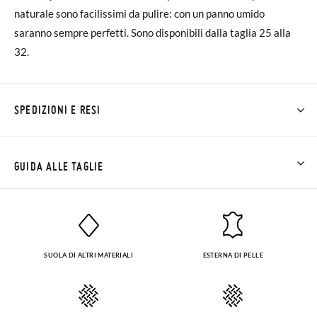
naturale sono facilissimi da pulire: con un panno umido
saranno sempre perfetti. Sono disponibili dalla taglia 25 alla
32.
SPEDIZIONI E RESI
Su Pisamonas la spedizione è gratuita a partire da 30 €. Per gli
ordini inferiori a 30 €, la spedizione standard costa 3,95 € e
GUIDA ALLE TAGLIE
impiegherà da 4 a 5 giorni lavorativi per arrivare tramite
corriere. Ti preghiamo di notare che l'ordine deve essere
effettuato prima delle 15:00, altrimenti verrà spedito il giorno
successivo.
SUOLA DI ALTRI MATERIALI
ESTERNA DI PELLE
Se le scarpe arrivano e non sono esattamente quello che
cercavi, puoi richiedere facilmente un reso gratuito.