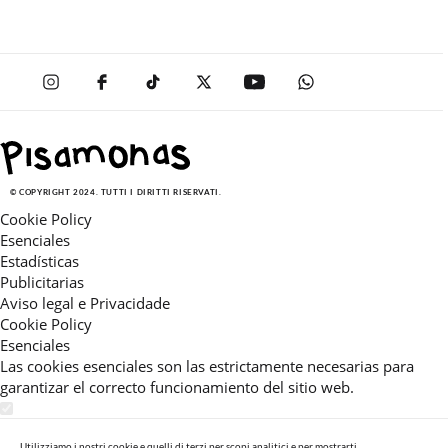
© COPYRIGHT 2024. TUTTI I DIRITTI RISERVATI.
Cookie Policy
Esenciales
Estadísticas
Publicitarias
Aviso legal e Privacidade
Cookie Policy
Esenciales
Las cookies esenciales son las estrictamente necesarias para
garantizar el correcto funcionamiento del sitio web.
Estadísticas
Estas cookies nos permiten ofrecerle una experiencia en el sitio
Utilizziamo i nostri cookie e quelli di terzi per scopi analitici e per mostrarti