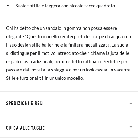
Suola sottile e leggera con piccolo tacco quadrato.
Chi ha detto che un sandalo in gomma non possa essere
elegante? Questo modello reinterpreta le scarpe da acqua con
il suo design stile ballerine e la finitura metallizzata. La suola
si distingue per il motivo intrecciato che richiama la juta delle
espadrillas tradizionali, per un effetto raffinato. Perfette per
passare dall’hotel alla spiaggia o per un look casual in vacanza.
Stile e funzionalità in un unico modello.
SPEDIZIONI E RESI
Su Pisamonas la spedizione è gratuita a partire da 30 €. Per gli
ordini inferiori a 30 €, la spedizione standard costa 3,95 € e
GUIDA ALLE TAGLIE
impiegherà da 4 a 5 giorni lavorativi per arrivare tramite