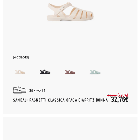
(4 COLORI)
36
41
(-20%)
40,
95€
32,76€
SANDALI RAGNETTI CLASSICA OPACA BIARRITZ DONNA