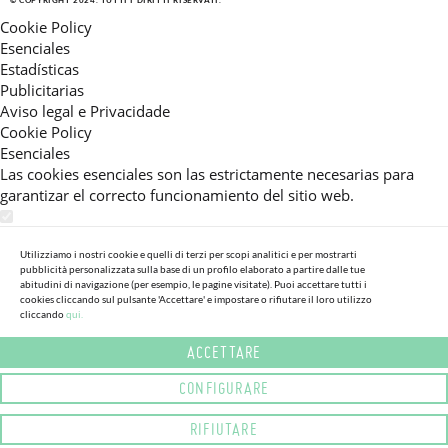
© COPYRIGHT 2024. TUTTI I DIRITTI RISERVATI.
Cookie Policy
Esenciales
Estadísticas
Publicitarias
Aviso legal e Privacidade
Cookie Policy
Esenciales
Las cookies esenciales son las estrictamente necesarias para
garantizar el correcto funcionamiento del sitio web.
Estadísticas
Estas cookies nos permiten ofrecerle una experiencia en el sitio
Utilizziamo i nostri cookie e quelli di terzi per scopi analitici e per mostrarti
pubblicità personalizzata sulla base di un profilo elaborato a partire dalle tue
adaptada a su navegación (recomendaciones de producto
abitudini di navigazione (per esempio, le pagine visitate). Puoi accettare tutti i
personalizadas, énfasis en categorías frecuentemente
cookies cliccando sul pulsante 'Accettare' e impostare o rifiutare il loro utilizzo
consultadas, etc).Al activar esta cookie, nos ayuda a mejorar aún
cliccando
qui.
más su experiencia.
ACCETTARE
Publicitarias
CONFIGURARE
Estas cookies permiten a nuestros socios publicitarios enviarle
mensajes específicos y personalizados.
RIFIUTARE