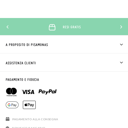
RESI GRATIS
A PROPOSITO DI PISAMONAS
CHI SIAMO
COME COMPRARE
ASSISTENZA CLIENTI
DOV'È IL MIO ORDINE
SPEDIZIONI E RESI
RICHIEDERE RESO
CLUB PISAMONAS
PAGAMENTO E FIDUCIA
CONTATTO
BLOG & NEWS
ORARIO PISAMONAS
AVVISO LEGALE, PRIVACY E COOKIES
DOMANDE FREQUENTI
GUIDA ALLE TAGLIE
SALDI
PAGAMENTO ALLA CONSEGNA