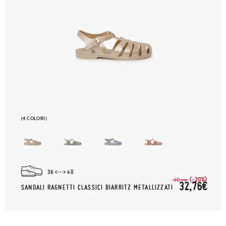
(4 COLORI)
36
40
(-20%)
40,
95€
32,76€
SANDALI RAGNETTI CLASSICI BIARRITZ METALLIZZATI