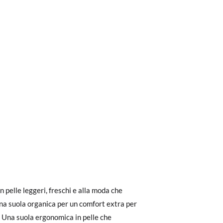
ri a 30 €, la spedizione standard costa 3,95
ella suola interna della scarpa, perché tu
in pelle leggeri, freschi e alla moda che
eghiamo di notare che l'ordine deve essere
 di altre scarpe che ha, non con la suola
a suola organica per un comfort extra per
o! Una suola ergonomica in pelle che