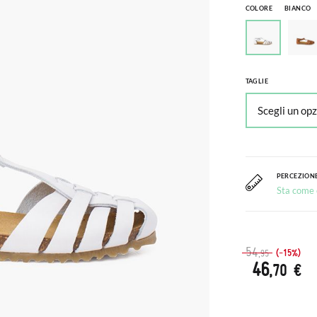
COLORE
BIANCO
TAGLIE
PERCEZIONE
Sta come c
54
(-15%)
,95
46
,70 €