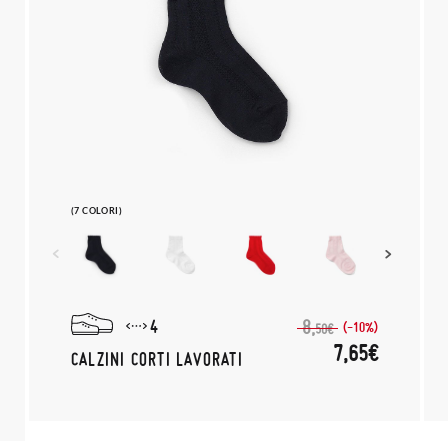
(7 COLORI)
4
8,
(-10%)
50€
7,65€
CALZINI CORTI LAVORATI