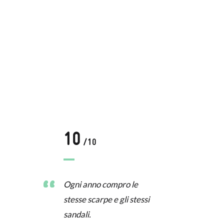
10
/10
Ogni anno compro le
stesse scarpe e gli stessi
sandali.