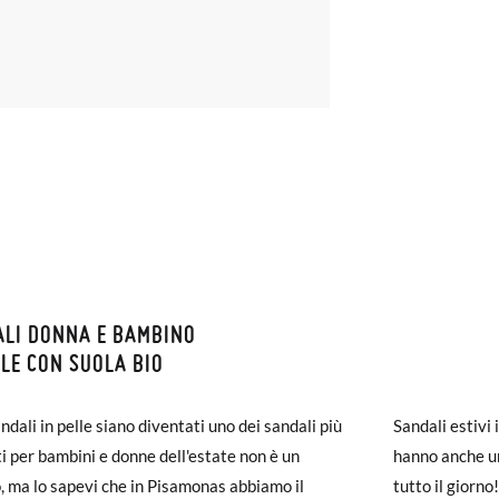
LI DONNA E BAMBINO
ZIONI E RESI
LLE CON SUOLA BIO
monas la spedizione è gratuita a partire da 30 €. Per gli ordini inferio
NE: Le misure della tabella sono di questo modello concreto, e sono d
ndali in pelle siano diventati uno dei sandali più
Sandali estivi 
iegherà da 4 a 5 giorni lavorativi per arrivare tramite corriere. Ti pr
onfrontare con la misura del piede del tuo bimbo o con la suola interna
ti per bambini e donne dell'estate non è un
hanno anche un
ato prima delle 15:00, altrimenti verrà spedito il giorno successivo.
.
, ma lo sapevi che in Pisamonas abbiamo il
tutto il giorn