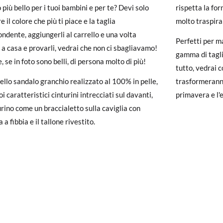
 più bello per i tuoi bambini e per te? Devi solo
rispetta la for
carpe arrivano e non sono esattamente quello che cercavi, puoi richie
A
28
29
30
31
32
33
34
35
3
e il colore che più ti piace e la taglia
molto traspira
ondente, aggiungerli al carrello e una volta
un account, ti basta accedere per avviare la procedura. Se hai effettua
Perfetti per m
17,7
18,4
19,0
19,7
20,4
21,0
21,7
22,4
2
i a casa e provarli, vedrai che non ci sbagliavamo!
pagina dei
Resi
e inserisci il numero d'ordine e l'indirizzo e-mail utiliz
gamma di taglie
, se in foto sono belli, di persona molto di più!
uindi inviata automaticamente alla tua casella di posta.
tutto, vedrai c
llo sandalo granchio realizzato al 100% in pelle,
trasformeranno
ituire un articolo, ti preghiamo di restituire il paio originale utilizza
oi caratteristici cinturini intrecciati sul davanti,
primavera e l'
 postale Poste Italiane e di effettuare un nuovo ordine per la taglia o i
urino come un braccialetto sulla caviglia con
 a fibbia e il tallone rivestito.