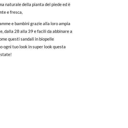
ma naturale della pianta del piede ed è
dere facilmente un reso gratuito.
6
37
38
39
40
41
nte e fresca,
to il pagamento come ospite, visita la
26,5
amme e bambini grazie alla loro ampia
3,0
23,7
24,4
25,1
25,8
zato per l'acquisto. Un'etichetta di reso
, dalla 28 alla 39 e facili da abbinare a
ome questi sandali in biopelle
 ogni tuo look in super look questa
ndo l'etichetta fornita presso qualsiasi
estate!
l modello desiderato.