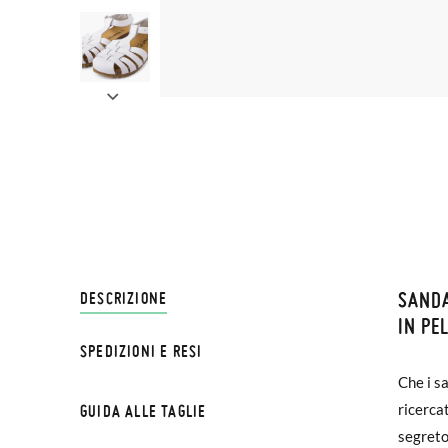
SANDA
SPEDI
DESCRIZIONE
IN PE
SPEDIZIONI E RESI
Su Pisa
NOTA BE
Che i sa
€ e imp
possa c
ricerca
GUIDA ALLE TAGLIE
effettu
esterna
segreto