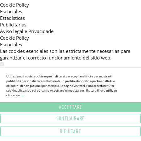
Cookie Policy
Esenciales
Estadísticas
Publicitarias
Aviso legal e Privacidade
Cookie Policy
Esenciales
Las cookies esenciales son las estrictamente necesarias para
garantizar el correcto funcionamiento del sitio web.
Estadísticas
Estas cookies nos permiten ofrecerle una experiencia en el sitio
Utilizziamo i nostri cookie e quelli di terzi per scopi analitici e per mostrarti
pubblicità personalizzata sulla base di un profilo elaborato a partire dalle tue
adaptada a su navegación (recomendaciones de producto
abitudini di navigazione (per esempio, le pagine visitate). Puoi accettare tutti i
personalizadas, énfasis en categorías frecuentemente
cookies cliccando sul pulsante 'Accettare' e impostare o rifiutare il loro utilizzo
consultadas, etc).Al activar esta cookie, nos ayuda a mejorar aún
cliccando
qui.
más su experiencia.
ACCETTARE
Publicitarias
CONFIGURARE
Estas cookies permiten a nuestros socios publicitarios enviarle
mensajes específicos y personalizados.
RIFIUTARE
Aviso legal e Privacidade