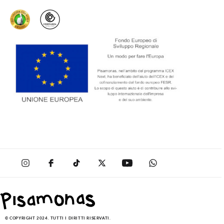
© COPYRIGHT 2024. TUTTI I DIRITTI RISERVATI.