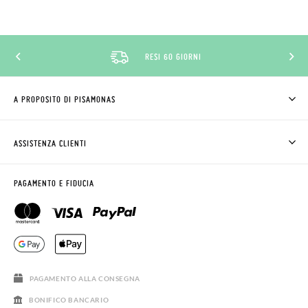
RESI 60 GIORNI
A PROPOSITO DI PISAMONAS
CHI SIAMO
COME COMPRARE
ASSISTENZA CLIENTI
DOV'È IL MIO ORDINE
SPEDIZIONI E RESI
RICHIEDERE RESO
CLUB PISAMONAS
PAGAMENTO E FIDUCIA
CONTATTO
BLOG & NEWS
ORARIO PISAMONAS
AVVISO LEGALE, PRIVACY E COOKIES
DOMANDE FREQUENTI
GUIDA ALLE TAGLIE
SALDI
PAGAMENTO ALLA CONSEGNA
BONIFICO BANCARIO