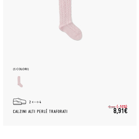
(1 COLORI)
2
4
(-10%)
9,
90€
8,91€
CALZINI ALTI PERLÉ TRAFORATI