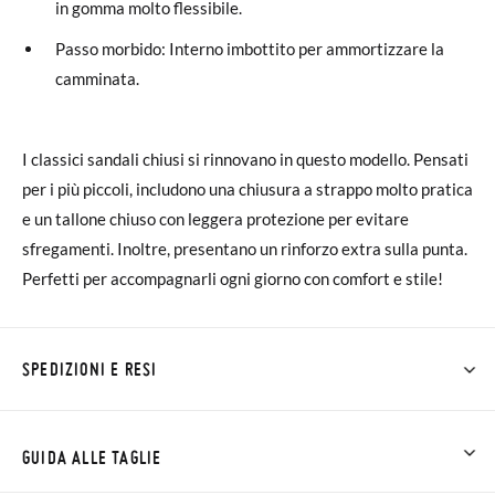
in gomma molto flessibile.
Passo morbido: Interno imbottito per ammortizzare la
camminata.
I classici sandali chiusi si rinnovano in questo modello. Pensati
per i più piccoli, includono una chiusura a strappo molto pratica
e un tallone chiuso con leggera protezione per evitare
sfregamenti. Inoltre, presentano un rinforzo extra sulla punta.
Perfetti per accompagnarli ogni giorno con comfort e stile!
SPEDIZIONI E RESI
Su Pisamonas la spedizione è gratuita a partire da 30 €. Per gli
ordini inferiori a 30 €, la spedizione standard costa 3,95 € e
GUIDA ALLE TAGLIE
impiegherà da 4 a 5 giorni lavorativi per arrivare tramite