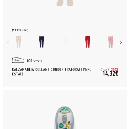
(14 COLORI)
000
4
CALZAMAGLIA COLLANT CONDOR TRAFORATI PERL
(-20%)
17,
90€
14,32€
ESTATE