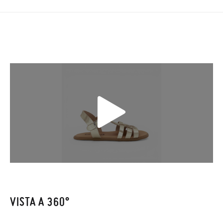
impiegherà da 4 a 5 giorni lavorativi per arrivare tramite
corriere. Ti preghiamo di notare che l'ordine deve essere
effettuato prima delle 15:00, altrimenti verrà spedito il giorno
successivo.
Se le scarpe arrivano e non sono esattamente quello che
cercavi, puoi richiedere facilmente un reso gratuito.
Se hai un account, ti basta accedere per avviare la procedura.
Se hai effettuato il pagamento come ospite, visita la nostra
pagina dei
Resi
e inserisci il numero d'ordine e l'indirizzo e-mail
utilizzato per l'acquisto. Un'etichetta di reso verrà quindi
inviata automaticamente alla tua casella di posta.
Per sostituire un articolo, ti preghiamo di restituire il paio
VISTA A 360°
originale utilizzando l'etichetta fornita presso qualsiasi ufficio