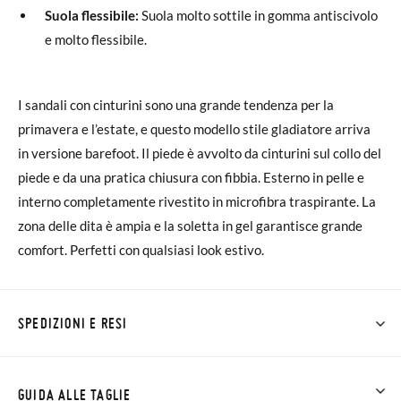
Suola flessibile:
Suola molto sottile in gomma antiscivolo
e molto flessibile.
I sandali con cinturini sono una grande tendenza per la
primavera e l’estate, e questo modello stile gladiatore arriva
in versione barefoot. Il piede è avvolto da cinturini sul collo del
piede e da una pratica chiusura con fibbia. Esterno in pelle e
interno completamente rivestito in microfibra traspirante. La
zona delle dita è ampia e la soletta in gel garantisce grande
comfort. Perfetti con qualsiasi look estivo.
SPEDIZIONI E RESI
Su Pisamonas la spedizione è gratuita a partire da 30 €. Per gli
ordini inferiori a 30 €, la spedizione standard costa 3,95 € e
GUIDA ALLE TAGLIE