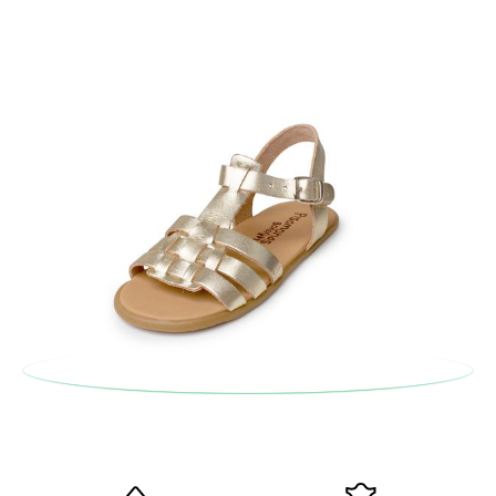
postale Poste Italiane e di effettuare un nuovo ordine per la
taglia o il modello desiderato.