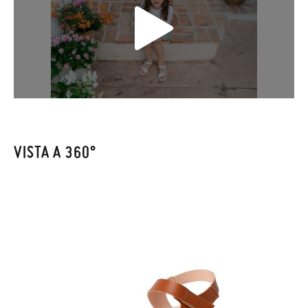
Se hai un account, ti basta accedere per avviare la procedura.
Se hai effettuato il pagamento come ospite, visita la nostra
pagina dei
Resi
e inserisci il numero d'ordine e l'indirizzo e-mail
utilizzato per l'acquisto. Un'etichetta di reso verrà quindi
inviata automaticamente alla tua casella di posta.
Per sostituire un articolo, ti preghiamo di restituire il paio
VISTA A 360°
originale utilizzando l'etichetta fornita presso qualsiasi ufficio
postale Poste Italiane e di effettuare un nuovo ordine per la
taglia o il modello desiderato.