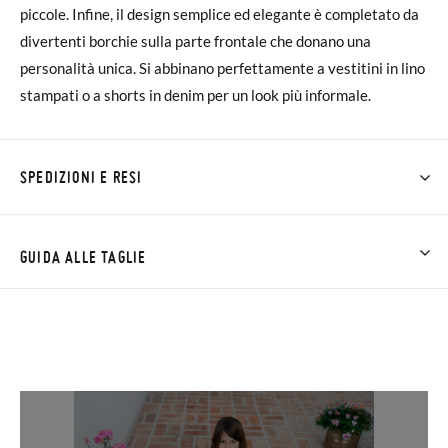
piccole. Infine, il design semplice ed elegante è completato da
divertenti borchie sulla parte frontale che donano una
personalità unica. Si abbinano perfettamente a vestitini in lino
stampati o a shorts in denim per un look più informale.
SPEDIZIONI E RESI
Su Pisamonas la spedizione è gratuita a partire da 30 €. Per gli
ordini inferiori a 30 €, la spedizione standard costa 3,95 € e
GUIDA ALLE TAGLIE
impiegherà da 4 a 5 giorni lavorativi per arrivare tramite
corriere. Ti preghiamo di notare che l'ordine deve essere
effettuato prima delle 15:00, altrimenti verrà spedito il giorno
successivo.
Se le scarpe arrivano e non sono esattamente quello che
cercavi, puoi richiedere facilmente un reso gratuito.