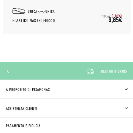
UNICA
UNICA
(-10%)
10,
95€
9,85€
ELASTICO NASTRI FIOCCO
RESI 60 GIORNI
A PROPOSITO DI PISAMONAS
CHI SIAMO
COME COMPRARE
ASSISTENZA CLIENTI
DOV'È IL MIO ORDINE
SPEDIZIONI E RESI
RICHIEDERE RESO
CLUB PISAMONAS
PAGAMENTO E FIDUCIA