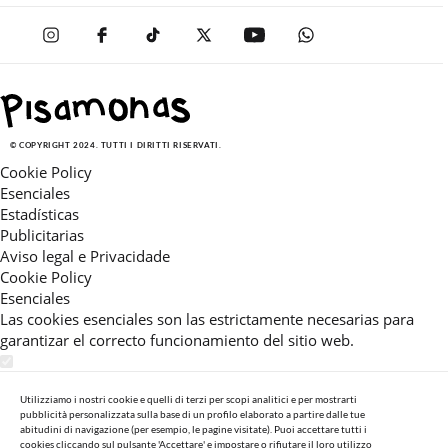
© COPYRIGHT 2024. TUTTI I DIRITTI RISERVATI.
Cookie Policy
Esenciales
Estadísticas
Publicitarias
Aviso legal e Privacidade
Cookie Policy
Esenciales
Las cookies esenciales son las estrictamente necesarias para
garantizar el correcto funcionamiento del sitio web.
Estadísticas
Estas cookies nos permiten ofrecerle una experiencia en el sitio
Utilizziamo i nostri cookie e quelli di terzi per scopi analitici e per mostrarti
pubblicità personalizzata sulla base di un profilo elaborato a partire dalle tue
adaptada a su navegación (recomendaciones de producto
abitudini di navigazione (per esempio, le pagine visitate). Puoi accettare tutti i
personalizadas, énfasis en categorías frecuentemente
cookies cliccando sul pulsante 'Accettare' e impostare o rifiutare il loro utilizzo