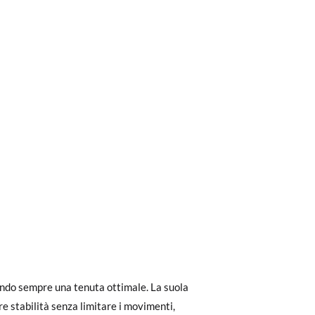
ri a 30 €, la spedizione standard costa 3,95
eghiamo di notare che l'ordine deve essere