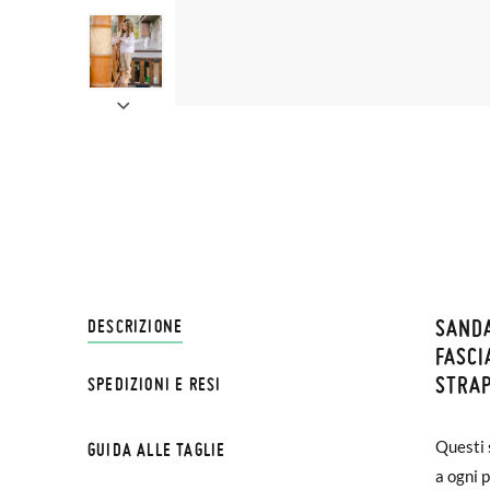
SANDA
SPEDI
DESCRIZIONE
FASCI
STRA
SPEDIZIONI E RESI
Su Pisa
€ e imp
Questi 
piede, 
GUIDA ALLE TAGLIE
effettu
a ogni 
antiscivo