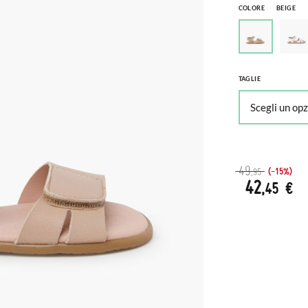
COLORE
BEIGE
TAGLIE
49
(-15%)
,95
42
,45 €