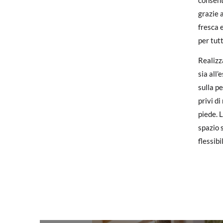
consent
Se le s
grazie a
fresca 
Se hai 
per tutt
nostra 
verrà q
Realizz
sia all’
Per sost
sulla pe
ufficio
privi di
piede. 
spazio s
flessibi