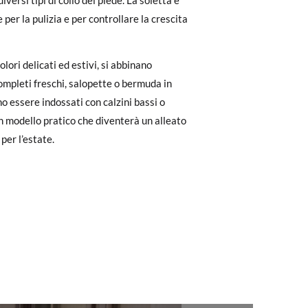
diversi tipi di collo del piede. La soletta è
dere facilmente un reso gratuito.
le per la pulizia e per controllare la crescita
to il pagamento come ospite, visita la
zato per l'acquisto. Un'etichetta di reso
colori delicati ed estivi, si abbinano
ompleti freschi, salopette o bermuda in
o essere indossati con calzini bassi o
ndo l'etichetta fornita presso qualsiasi
n modello pratico che diventerà un alleato
l modello desiderato.
per l’estate.