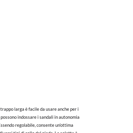
ri a 30 €, la spedizione standard costa 3,95
trappo larga è facile da usare anche per i
eghiamo di notare che l'ordine deve essere
he possono indossare i sandali in autonomia
. Essendo regolabile, consente un’ottima