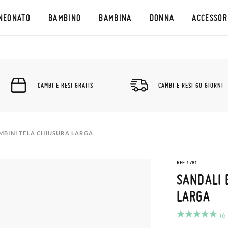
NEONATO
BAMBINO
BAMBINA
DONNA
ACCESSOR
CAMBI E RESI GRATIS
CAMBI E RESI 60 GIORNI
MBINI TELA CHIUSURA LARGA
REF 1781
SANDALI 
LARGA
(6