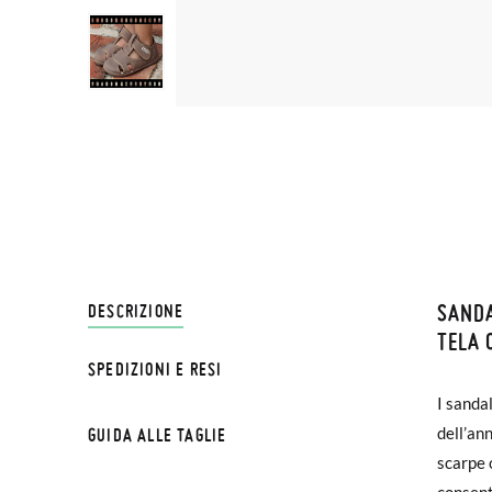
SANDA
SPEDI
DESCRIZIONE
TELA 
SPEDIZIONI E RESI
Su Pisa
I sandal
€ e imp
dell’an
GUIDA ALLE TAGLIE
effettu
scarpe 