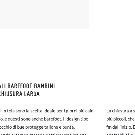
LI BAREFOOT BAMBINI
ZIONI E RESI
CHIUSURA LARGA
monas la spedizione è gratuita a partire da 30 €. Per gli ordini inferio
i in tela sono la scelta ideale per i giorni più caldi
La chiusura a s
iegherà da 4 a 5 giorni lavorativi per arrivare tramite corriere. Ti pr
no, e questi sono anche barefoot. Il design tipo
più piccoli, c
ato prima delle 15:00, altrimenti verrà spedito il giorno successivo.
occhio di bue protegge tallone e punta,
fin dall’inizio