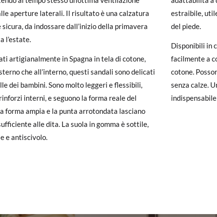
endo al tempo stesso un’ottima ventilazione
adattabilità a 
carpe arrivano e non sono esattamente quello che cercavi, puoi richie
lle aperture laterali. Il risultato è una calzatura
estraibile, uti
e sicura, da indossare dall’inizio della primavera
del piede.
un account, ti basta accedere per avviare la procedura. Se hai effettua
a l’estate.
pagina dei
Resi
e inserisci il numero d'ordine e l'indirizzo e-mail utiliz
Disponibili in 
uindi inviata automaticamente alla tua casella di posta.
ati artigianalmente in Spagna in tela di cotone,
facilmente a c
esterno che all’interno, questi sandali sono delicati
cotone. Posson
ituire un articolo, ti preghiamo di restituire il paio originale utilizza
lle dei bambini. Sono molto leggeri e flessibili,
senza calze. U
 postale Poste Italiane e di effettuare un nuovo ordine per la taglia o i
 rinforzi interni, e seguono la forma reale del
indispensabile 
La forma ampia e la punta arrotondata lasciano
ufficiente alle dita. La suola in gomma è sottile,
le e antiscivolo.