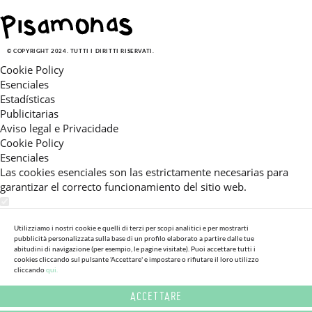
© COPYRIGHT 2024. TUTTI I DIRITTI RISERVATI.
Cookie Policy
Esenciales
Estadísticas
Publicitarias
Aviso legal e Privacidade
Cookie Policy
Esenciales
Las cookies esenciales son las estrictamente necesarias para
garantizar el correcto funcionamiento del sitio web.
Estadísticas
Estas cookies nos permiten ofrecerle una experiencia en el sitio
Utilizziamo i nostri cookie e quelli di terzi per scopi analitici e per mostrarti
pubblicità personalizzata sulla base di un profilo elaborato a partire dalle tue
adaptada a su navegación (recomendaciones de producto
abitudini di navigazione (per esempio, le pagine visitate). Puoi accettare tutti i
personalizadas, énfasis en categorías frecuentemente
cookies cliccando sul pulsante 'Accettare' e impostare o rifiutare il loro utilizzo
cliccando
qui.
consultadas, etc).Al activar esta cookie, nos ayuda a mejorar aún
más su experiencia.
ACCETTARE