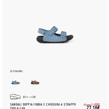
(2 COLORI)
23
29
SANDALI DOPPIA FIBBIA E CHIUSURA A STRAPPO
(-20%)
33,
95€
27,16€
SUOLA EVA