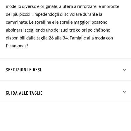
modello diverso e originale, aiuterà a rinforzare le impronte
dei più piccoli, impedendogli di scivolare durante la
camminata. Le sorelline e le sorelle maggiori possono
abbinarsi scegliendo uno dei suoi tre colori poiché sono
disponibili dalla taglia 26 alla 34. Famiglie alla moda con
Pisamonas!
SPEDIZIONI E RESI
Su Pisamonas la spedizione è gratuita a partire da 30 €. Per gli
ordini inferiori a 30 €, la spedizione standard costa 3,95 € e
GUIDA ALLE TAGLIE
impiegherà da 4 a 5 giorni lavorativi per arrivare tramite
corriere. Ti preghiamo di notare che l'ordine deve essere
NOTA: Las medidas de la tabla son de este modelo en
effettuato prima delle 15:00, altrimenti verrà spedito il giorno
concreto, y de la suela interior del zapato, para que compares
successivo.
con la medida del pie de tu peque o con la suela interna de