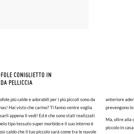
FOLE CONIGLIETTO IN
ZIONI E RESI
DA PELLICCIA
monas la spedizione è gratuita a partire da 30 €. Per gli ordini inferio
NE: Le misure della tabella sono di questo modello concreto, e sono d
fole più calde e adorabili per i più piccoli sono da
anteriore ader
iegherà da 4 a 5 giorni lavorativi per arrivare tramite corriere. Ti pr
onfrontare con la misura del piede del tuo bimbo o con la suola interna
as! Hai visto che carino? Ti fanno venire voglia
prevengono lo
ato prima delle 15:00, altrimenti verrà spedito il giorno successivo.
.
sarli appena li vedi! Ed è che sono stati realizzati
Ma, oltre alla 
pelo tipo tessuto super morbido e il suo interno è
carpe arrivano e non sono esattamente quello che cercavi, puoi richie
FOLE CONIGLIETTO IN MORBIDA PELLICCIA
piccolo in cas
osì caldo che il tuo piccolo sarà come tra le nuvole