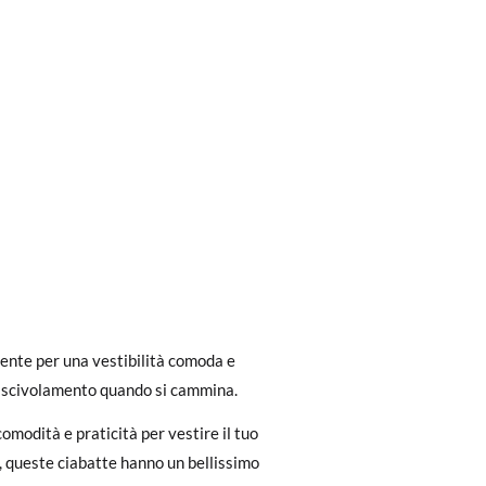
ri a 30 €, la spedizione standard costa 3,95
ella suola interna della scarpa, perché tu
ente per una vestibilità comoda e
eghiamo di notare che l'ordine deve essere
 di altre scarpe che ha, non con la suola
 scivolamento quando si cammina.
comodità e praticità per vestire il tuo
dere facilmente un reso gratuito.
a, queste ciabatte hanno un bellissimo