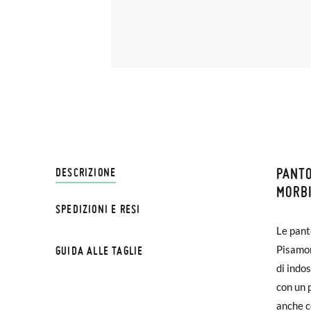
PANTO
SPEDI
DESCRIZIONE
MORBI
SPEDIZIONI E RESI
Su Pisa
NOTA BE
Le panto
€ e imp
possa c
Pisamon
GUIDA ALLE TAGLIE
effettu
esterna
di indos
con un 
Se le s
PANTO
anche c