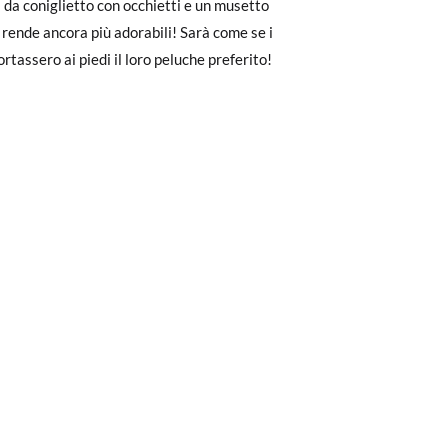
a da coniglietto con occhietti e un musetto
28
29
30
to il pagamento come ospite, visita la
e rende ancora più adorabili! Sarà come se i
zato per l'acquisto. Un'etichetta di reso
rtassero ai piedi il loro peluche preferito!
17,5
18,3
18,8
ndo l'etichetta fornita presso qualsiasi
l modello desiderato.