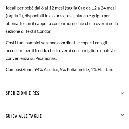
Ideali per bebè dai 6 ai 12 mesi (taglia 0) e da 12 a 24 mesi
(taglia 2), disponibili in azzurro, rosa, bianco e grigio per
abbinarlo con il cappello con paraorecchie che troverai nella
sezione di Textil Condor.
Così i tuoi bambini saranno coordinati e coperti con gli
accessori per il freddo che troverai con la migliore qualità e
convenienza su Pisamonas.
Composizione: 94% Acrilico, 5% Poliammide, 1% Elastan.
SPEDIZIONI E RESI
Su Pisamonas la spedizione è gratuita a partire da 30 €. Per gli
ordini inferiori a 30 €, la spedizione standard costa 3,95 € e
GUIDA ALLE TAGLIE
impiegherà da 4 a 5 giorni lavorativi per arrivare tramite