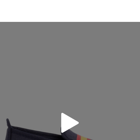
un account, ti basta accedere per avviare la procedura. Se hai effettua
 (EU)
27
28
29
30
31
32
33
3
pagina dei
Resi
e inserisci il numero d'ordine e l'indirizzo e-mail utiliz
uindi inviata automaticamente alla tua casella di posta.
16,4
17
17,7
18,3
19
19,7
20,3
2
ituire un articolo, ti preghiamo di restituire il paio originale utilizza
 postale Poste Italiane e di effettuare un nuovo ordine per la taglia o i