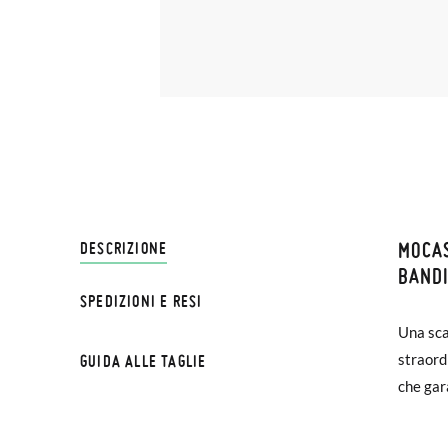
MOCAS
SPEDI
DESCRIZIONE
BANDI
SPEDIZIONI E RESI
Su Pisa
NOTA BE
Una sca
interna
€ e imp
possa c
straord
migliore
GUIDA ALLE TAGLIE
effettu
esterna
che gar
Se le s
Mocassi