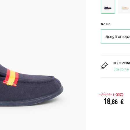
TAGLIE
PERCEZIONE
Sta come c
26
(-30%)
,95
18
,86 €