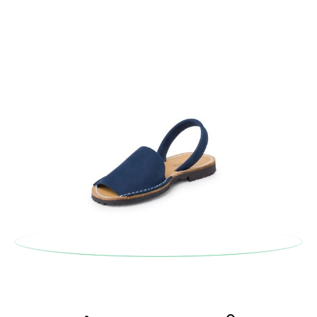
postale Poste Italiane e di effettuare un nuovo ordine per la
taglia o il modello desiderato.