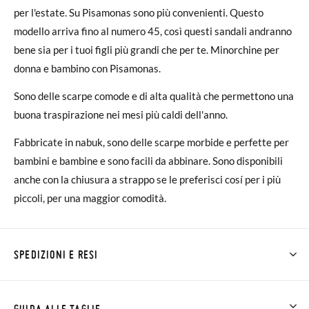
per l'estate. Su Pisamonas sono più convenienti. Questo
modello arriva fino al numero 45, così questi sandali andranno
bene sia per i tuoi figli più grandi che per te. Minorchine per
donna e bambino con Pisamonas.
Sono delle scarpe comode e di alta qualità che permettono una
buona traspirazione nei mesi più caldi dell'anno.
Fabbricate in nabuk, sono delle scarpe morbide e perfette per
bambini e bambine e sono facili da abbinare. Sono disponibili
anche con la chiusura a strappo se le preferisci cosí per i più
piccoli, per una maggior comodità.
SPEDIZIONI E RESI
Su Pisamonas la spedizione è gratuita a partire da 30 €. Per gli
ordini inferiori a 30 €, la spedizione standard costa 3,95 € e