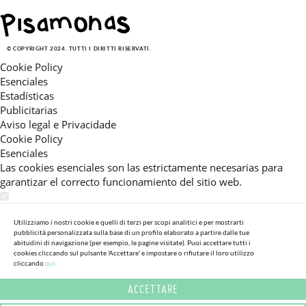
© COPYRIGHT 2024. TUTTI I DIRITTI RISERVATI.
Cookie Policy
Esenciales
Estadísticas
Publicitarias
Aviso legal e Privacidade
Cookie Policy
Esenciales
Las cookies esenciales son las estrictamente necesarias para
garantizar el correcto funcionamiento del sitio web.
Estadísticas
Estas cookies nos permiten ofrecerle una experiencia en el sitio
Utilizziamo i nostri cookie e quelli di terzi per scopi analitici e per mostrarti
pubblicità personalizzata sulla base di un profilo elaborato a partire dalle tue
adaptada a su navegación (recomendaciones de producto
abitudini di navigazione (per esempio, le pagine visitate). Puoi accettare tutti i
personalizadas, énfasis en categorías frecuentemente
cookies cliccando sul pulsante 'Accettare' e impostare o rifiutare il loro utilizzo
cliccando
qui.
consultadas, etc).Al activar esta cookie, nos ayuda a mejorar aún
más su experiencia.
ACCETTARE