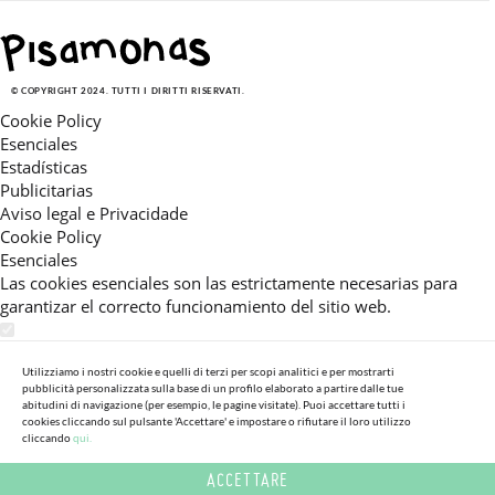
© COPYRIGHT 2024. TUTTI I DIRITTI RISERVATI.
Cookie Policy
Esenciales
Estadísticas
Publicitarias
Aviso legal e Privacidade
Cookie Policy
Esenciales
Las cookies esenciales son las estrictamente necesarias para
garantizar el correcto funcionamiento del sitio web.
Estadísticas
Estas cookies nos permiten ofrecerle una experiencia en el sitio
Utilizziamo i nostri cookie e quelli di terzi per scopi analitici e per mostrarti
pubblicità personalizzata sulla base di un profilo elaborato a partire dalle tue
adaptada a su navegación (recomendaciones de producto
abitudini di navigazione (per esempio, le pagine visitate). Puoi accettare tutti i
personalizadas, énfasis en categorías frecuentemente
cookies cliccando sul pulsante 'Accettare' e impostare o rifiutare il loro utilizzo
consultadas, etc).Al activar esta cookie, nos ayuda a mejorar aún
cliccando
qui.
más su experiencia.
ACCETTARE