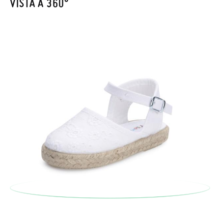
VISTA A 360°
originale utilizzando l'etichetta fornita presso qualsiasi ufficio
CM
11,6
12,3
13,0
13,5
14,1
14,7
15,4
16,0
16,7
17,4
18,1
18,7
postale Poste Italiane e di effettuare un nuovo ordine per la
taglia o il modello desiderato.