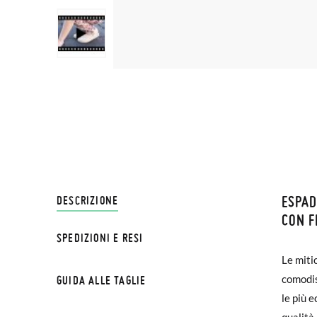
ESPAD
SPEDI
DESCRIZIONE
CON F
SPEDIZIONI E RESI
Su Pisa
NOTA BE
Le miti
€ e imp
possa c
comodis
GUIDA ALLE TAGLIE
effettu
esterna
le più 