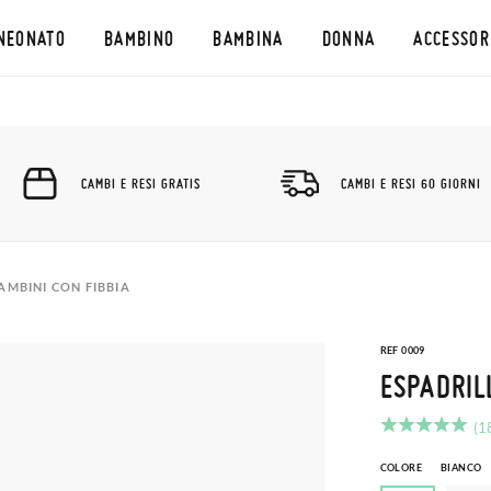
NEONATO
BAMBINO
BAMBINA
DONNA
ACCESSOR
CAMBI E RESI GRATIS
CAMBI E RESI 60 GIORNI
AMBINI CON FIBBIA
REF 0009
ESPADRIL
(1
COLORE
BIANCO