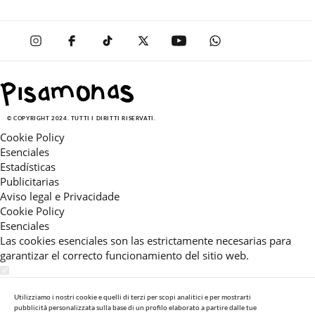
© COPYRIGHT 2024. TUTTI I DIRITTI RISERVATI.
Cookie Policy
Esenciales
Estadísticas
Publicitarias
Aviso legal e Privacidade
Cookie Policy
Esenciales
Las cookies esenciales son las estrictamente necesarias para
garantizar el correcto funcionamiento del sitio web.
Estadísticas
Estas cookies nos permiten ofrecerle una experiencia en el sitio
Utilizziamo i nostri cookie e quelli di terzi per scopi analitici e per mostrarti
pubblicità personalizzata sulla base di un profilo elaborato a partire dalle tue
adaptada a su navegación (recomendaciones de producto