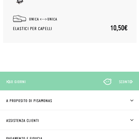
UNICA
UNICA
10,50€
ELASTICI PER CAPELLI
SCONTO CLUB PISAMONAS
A PROPOSITO DI PISAMONAS
CHI SIAMO
COME COMPRARE
ASSISTENZA CLIENTI
DOV'È IL MIO ORDINE
SPEDIZIONI E RESI
RICHIEDERE RESO
CLUB PISAMONAS
PAGAMENTO E FIDUCIA