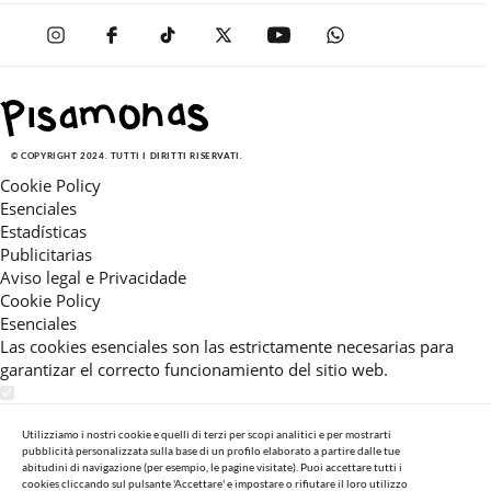
© COPYRIGHT 2024. TUTTI I DIRITTI RISERVATI.
Cookie Policy
Esenciales
Estadísticas
Publicitarias
Aviso legal e Privacidade
Cookie Policy
Esenciales
Las cookies esenciales son las estrictamente necesarias para
garantizar el correcto funcionamiento del sitio web.
Estadísticas
Estas cookies nos permiten ofrecerle una experiencia en el sitio
Utilizziamo i nostri cookie e quelli di terzi per scopi analitici e per mostrarti
pubblicità personalizzata sulla base di un profilo elaborato a partire dalle tue
adaptada a su navegación (recomendaciones de producto
abitudini di navigazione (per esempio, le pagine visitate). Puoi accettare tutti i
personalizadas, énfasis en categorías frecuentemente
cookies cliccando sul pulsante 'Accettare' e impostare o rifiutare il loro utilizzo