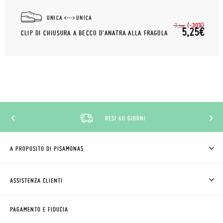
UNICA
UNICA
(-30%)
7,
50€
5,25€
CLIP DI CHIUSURA A BECCO D'ANATRA ALLA FRAGOLA
RESI 60 GIORNI
A PROPOSITO DI PISAMONAS
CHI SIAMO
COME COMPRARE
ASSISTENZA CLIENTI
DOV'È IL MIO ORDINE
SPEDIZIONI E RESI
RICHIEDERE RESO
CLUB PISAMONAS
PAGAMENTO E FIDUCIA
CONTATTO