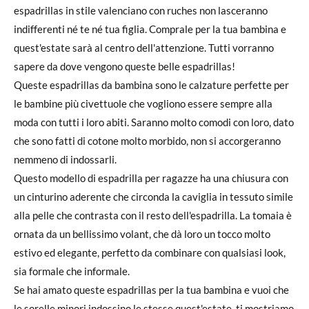
espadrillas in stile valenciano con ruches non lasceranno
indifferenti né te né tua figlia. Comprale per la tua bambina e
quest'estate sarà al centro dell'attenzione. Tutti vorranno
sapere da dove vengono queste belle espadrillas!
Queste espadrillas da bambina sono le calzature perfette per
le bambine più civettuole che vogliono essere sempre alla
moda con tutti i loro abiti. Saranno molto comodi con loro, dato
che sono fatti di cotone molto morbido, non si accorgeranno
nemmeno di indossarli.
Questo modello di espadrilla per ragazze ha una chiusura con
un cinturino aderente che circonda la caviglia in tessuto simile
alla pelle che contrasta con il resto dell'espadrilla. La tomaia è
ornata da un bellissimo volant, che dà loro un tocco molto
estivo ed elegante, perfetto da combinare con qualsiasi look,
sia formale che informale.
Se hai amato queste espadrillas per la tua bambina e vuoi che
le sorelle minori indossino le stesse quest'estate, ti mostriamo