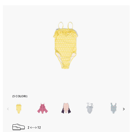
(5 COLORI)
2
12