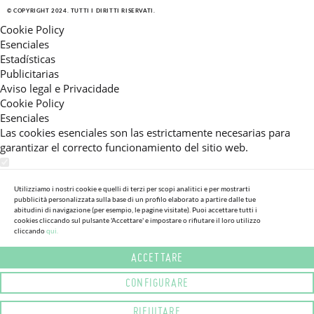
© COPYRIGHT 2024. TUTTI I DIRITTI RISERVATI.
Cookie Policy
Esenciales
Estadísticas
Publicitarias
Aviso legal e Privacidade
Cookie Policy
Esenciales
Las cookies esenciales son las estrictamente necesarias para
garantizar el correcto funcionamiento del sitio web.
Estadísticas
Estas cookies nos permiten ofrecerle una experiencia en el sitio
Utilizziamo i nostri cookie e quelli di terzi per scopi analitici e per mostrarti
pubblicità personalizzata sulla base di un profilo elaborato a partire dalle tue
adaptada a su navegación (recomendaciones de producto
abitudini di navigazione (per esempio, le pagine visitate). Puoi accettare tutti i
personalizadas, énfasis en categorías frecuentemente
cookies cliccando sul pulsante 'Accettare' e impostare o rifiutare il loro utilizzo
consultadas, etc).Al activar esta cookie, nos ayuda a mejorar aún
cliccando
qui.
más su experiencia.
ACCETTARE
Publicitarias
CONFIGURARE
Estas cookies permiten a nuestros socios publicitarios enviarle
mensajes específicos y personalizados.
RIFIUTARE