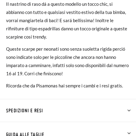
Il nastrino di raso dá a questo modello un tocco chic, si
abbianno con tutto e qualsiasi vestito estivo della tua bimba,
vorrai mangiartela di baci! E sará bellissima! Inoltre le
rifiniture di tipo espadrillas danno un tocco originale a queste
scarpine cosí trendy.
Queste scarpe per neonati sono senza suoletta rigida perció
sono indicate solo per le piccoline che ancora non hanno
imparato a camminare, infatti solo sono disponibili dal numero
16 al 19. Corri che finiscono!
Ricorda che da Pisamonas hai sempre i cambi e i resi gratis.
SPEDIZIONI E RESI
Su Pisamonas la spedizione è gratuita a partire da 30 €. Per gli
ordini inferiori a 30 €, la spedizione standard costa 3,95 € e
GUIDA ALLE TAGLIE