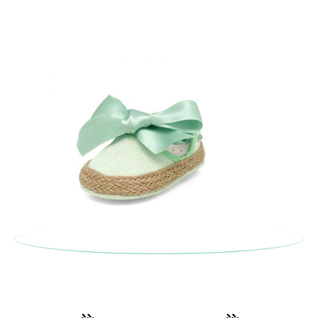
postale Poste Italiane e di effettuare un nuovo ordine per la
taglia o il modello desiderato.